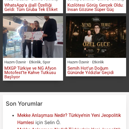
WhatsApp’a @all Özelliği
Kızılötesi Görüş Gerçek Oldu:
Geldi: Tüm Gruba Tek Etiket
İnsan Gözüne Süper Güç
Hazım Özenir
Etkinlik
,
Spor
Hazım Özenir
Etkinlik
MXGP Türkiye ve NG Afyon
Semih Hot’un Doğum
Motofest’te Kahve Tutkusu
Gününde Yıldızlar Geçidi
Başlıyor
Son Yorumlar
Mekke Anlaşması Nedir? Türkiye’nin Yeni Jeopolitik
için
Selin Ö.
Hamlesi