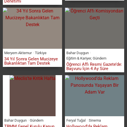
Denetimi
Meryem Aktemur
Türkiye
Bahar Duygun
Eğitim & Kariyer
,
Gündem
34 Yıl Sonra Gelen Mucizeye
Bakanlıktan Tam Destek
Öğrenci Affı Resmi Gazete’de:
Başvuru İçin 4 Ay Süre
Bahar Duygun
Gündem
Feryal Tuğal
Sinema
TBMM Genel Kurulu Kanun
Hollywood’da Reklam