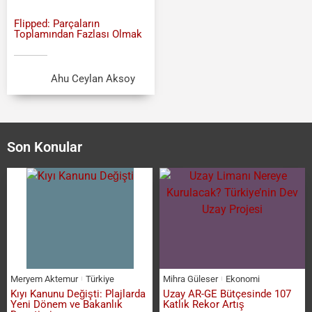
Flipped: Parçaların
Toplamından Fazlası Olmak
Ahu Ceylan Aksoy
Son Konular
Meryem Aktemur
Türkiye
Mihra Güleser
Ekonomi
Kıyı Kanunu Değişti: Plajlarda
Uzay AR-GE Bütçesinde 107
Yeni Dönem ve Bakanlık
Katlık Rekor Artış