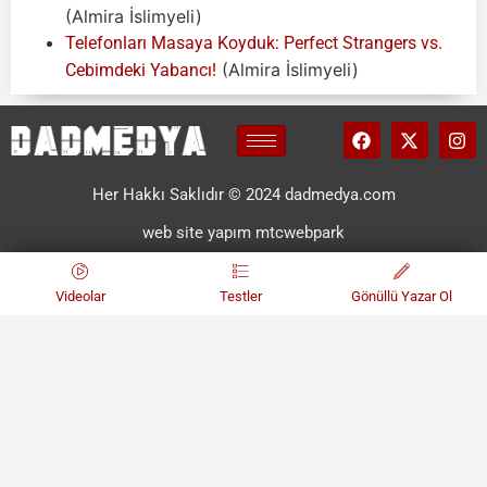
(Almira İslimyeli)
Telefonları Masaya Koyduk: Perfect Strangers vs.
(Almira İslimyeli)
Cebimdeki Yabancı!
Her Hakkı Saklıdır © 2024 dadmedya.com
web site yapım mtcwebpark
Videolar
Testler
Gönüllü Yazar Ol