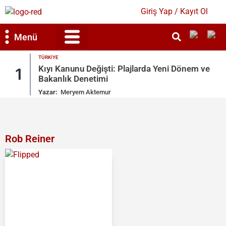
Giriş Yap / Kayıt Ol
Menü
EKONOMI
i Dönem ve
Uzay AR-GE Bütçesinde 107 Katlık Rek
2
Artış
Yazar:
Mihra Güleser
Rob Reiner