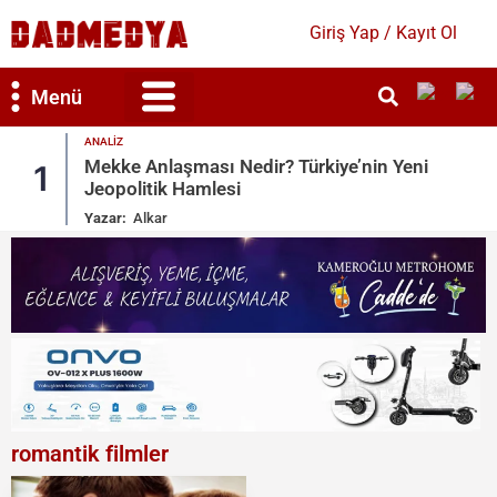
Giriş Yap / Kayıt Ol
Menü
ANALIZ
Bilim & Teknoloji
Kültür & Sanat
Mekke Anlaşması Nedir? Türkiye’nin Yeni
1
Jeopolitik Hamlesi
Yazar:
Alkar
romantik filmler