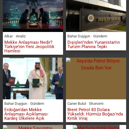
Alkar
Analiz
Bahar Duygun
Gündem
Mekke Anlaşması Nedir?
Dışişleri’nden Yunanistan’ın
Türkiye’nin Yeni Jeopolitik
Turizm Planına Tepki
Hamlesi
Bahar Duygun
Gündem
Caner Bulut
Ekonomi
Erdoğan’dan Mekke
Brent Petrol 83 Dolara
Anlaşması Açıklaması:
Yükseldi: Hürmüz Boğazı’nda
Kardeş Ülkelere Açık
Kritik Viraj