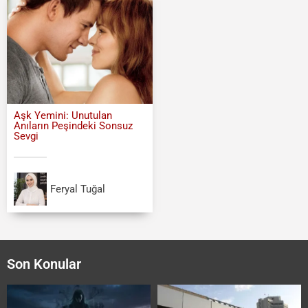
Aşk Yemini: Unutulan
Anıların Peşindeki Sonsuz
Sevgi
Feryal Tuğal
Son Konular