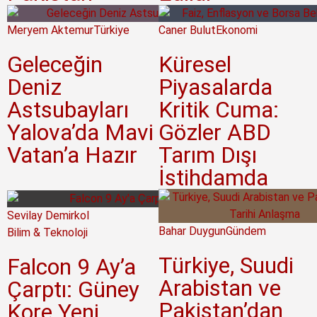
Meryem Aktemur
Türkiye
Caner Bulut
Ekonomi
Geleceğin
Küresel
Deniz
Piyasalarda
Astsubayları
Kritik Cuma:
Yalova’da Mavi
Gözler ABD
Vatan’a Hazır
Tarım Dışı
İstihdamda
Sevilay Demirkol
Bahar Duygun
Gündem
Bilim & Teknoloji
Türkiye, Suudi
Falcon 9 Ay’a
Arabistan ve
Çarptı: Güney
Pakistan’dan
Kore Yeni