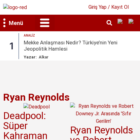
Giriş Yap / Kayıt Ol
Menü
ANALIZ
Bilim & Teknoloji
Kültür & Sanat
Mekke Anlaşması Nedir? Türkiye’nin Yeni
1
Jeopolitik Hamlesi
Yazar:
Alkar
Ryan Reynolds
Deadpool:
Süper
Ryan Reynolds
Kahraman
ve Robert