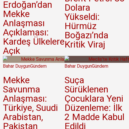
Erdoğan’dan
Dolara
Mekke
Yükseldi:
Anlaşması
Hürmüz
Açıklaması:
Boğazı’nda
Kardeş Ülkelere
Kritik Viraj
Açık
Bahar Duygun
Gündem
Bahar Duygun
Gündem
Mekke
Suça
Savunma
Sürüklenen
Anlaşması:
Çocuklara Yeni
Türkiye, Suudi
Düzenleme: İlk
Arabistan,
2 Madde Kabul
Pakistan
Edildi