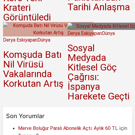
Tarihi Anlaşma
Krateri
Görüntüledi
Derya Eskiyapan
Dünya
Derya Eskiyapan
Dünya
Sosyal
Komşuda Batı
Medyada
Nil Virüsü
Kitlesel Göç
Vakalarında
Çağrısı:
Korkutan Artış
İspanya
Harekete Geçti
Son Yorumlar
için
Merve Boluğur Paralı Abonelik Açtı: Aylık 60 TL