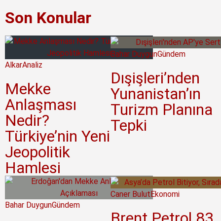
Son Konular
Bahar Duygun
Gündem
Alkar
Analiz
Dışişleri’nden
Mekke
Yunanistan’ın
Anlaşması
Turizm Planına
Nedir?
Tepki
Türkiye’nin Yeni
Jeopolitik
Hamlesi
Caner Bulut
Ekonomi
Bahar Duygun
Gündem
Brent Petrol 83