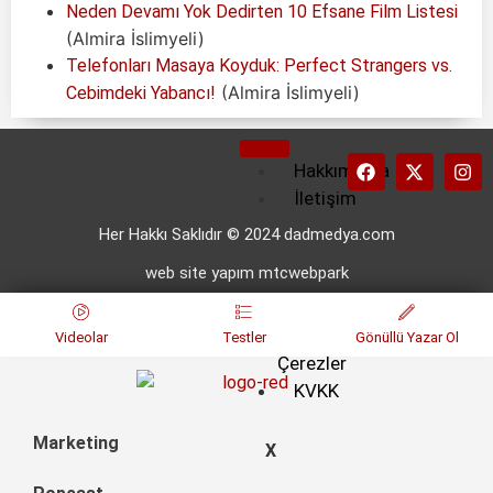
Neden Devamı Yok Dedirten 10 Efsane Film Listesi
(Almira İslimyeli)
Telefonları Masaya Koyduk: Perfect Strangers vs.
(Almira İslimyeli)
Cebimdeki Yabancı!
Hakkımızda
İletişim
Künye
Her Hakkı Saklıdır © 2024 dadmedya.com
Kullanım
web site yapım mtcwebpark
Koşulları
Gizlilik
ve
Videolar
Testler
Gönüllü Yazar Ol
Çerezler
KVKK
Marketing
X