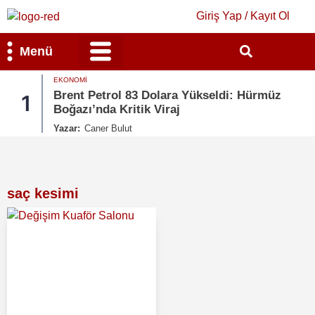
Giriş Yap / Kayıt Ol
Menü
EKONOMI
Bilim & Teknoloji
Kültür & Sanat
Brent Petrol 83 Dolara Yükseldi: Hürmüz
1
Boğazı’nda Kritik Viraj
Yazar:
Caner Bulut
saç kesimi