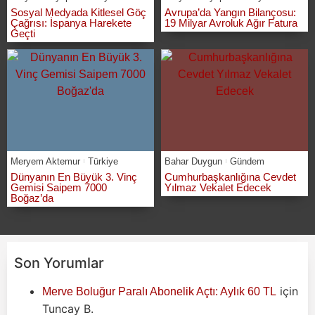
Sosyal Medyada Kitlesel Göç
Avrupa’da Yangın Bilançosu:
Çağrısı: İspanya Harekete
19 Milyar Avroluk Ağır Fatura
Geçti
Meryem Aktemur
Türkiye
Bahar Duygun
Gündem
Dünyanın En Büyük 3. Vinç
Cumhurbaşkanlığına Cevdet
Gemisi Saipem 7000
Yılmaz Vekalet Edecek
Boğaz’da
Son Yorumlar
için
Merve Boluğur Paralı Abonelik Açtı: Aylık 60 TL
Tuncay B.