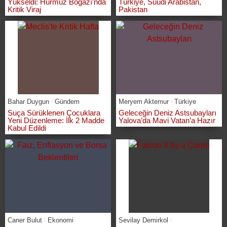
Yükseldi: Hürmüz Boğazı’nda
Türkiye, Suudi Arabistan,
Kritik Viraj
Pakistan
Bahar Duygun
Gündem
Meryem Aktemur
Türkiye
Suça Sürüklenen Çocuklara
Geleceğin Deniz Astsubayları
Yeni Düzenleme: İlk 2 Madde
Yalova’da Mavi Vatan’a Hazır
Kabul Edildi
Caner Bulut
Ekonomi
Sevilay Demirkol