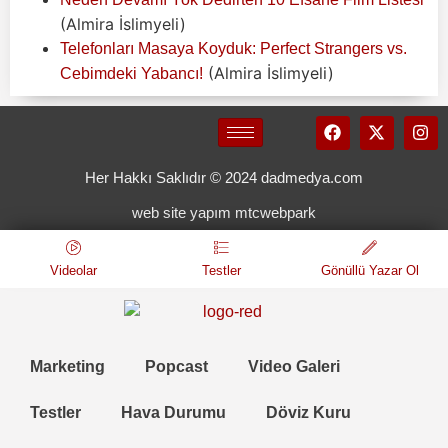
(Almira İslimyeli)
Telefonları Masaya Koyduk: Perfect Strangers vs.
(Almira İslimyeli)
Cebimdeki Yabancı!
Her Hakkı Saklıdır © 2024 dadmedya.com
web site yapım mtcwebpark
Videolar
Testler
Gönüllü Yazar Ol
Marketing
Popcast
Video Galeri
Testler
Hava Durumu
Döviz Kuru