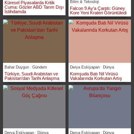
Bilim & Teknoloji
Küresel Piyasalarda Kritik
Cuma: Gözler ABD Tarım Dışı
Falcon 9 Ay’a Çarptı: Güney
İstihdamda
Kore Yeni Krateri Görüntüledi
Bahar Duygun
Gündem
Derya Eskiyapan
Dünya
Türkiye, Suudi Arabistan ve
Komşuda Batı Nil Virüsü
Pakistan’dan Tarihi Anlaşma
Vakalarında Korkutan Artış
Derya Eskiyapan
Dünya
Derya Eskiyapan
Dünya