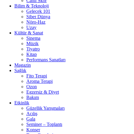
Canlı Skor
Bilim & Teknoloji
Gelecek 101
Siber Dünya
Nöro-Haz
Uzay
Kültür & Sanat
Sinema
Müzik
Tiyatro
Kitap
Performans Sanatları
Magazin
Sağlık
Fito Terapi
Aroma Terapi
Ozon
Egzersiz & Diyet
Bakım
Etkinlik
Güzellik Yarışmaları
Açılış
Gala
Seminer – Toplantı
Konser