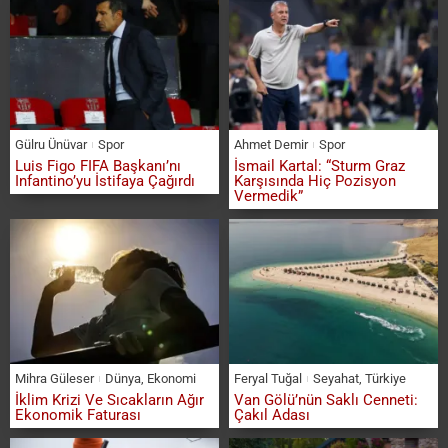
Gülru Ünüvar
Spor
Ahmet Demir
Spor
Luis Figo FIFA Başkanı’nı
İsmail Kartal: “Sturm Graz
Infantino’yu İstifaya Çağırdı
Karşısında Hiç Pozisyon
Vermedik”
Mihra Güleser
Dünya
,
Ekonomi
Feryal Tuğal
Seyahat
,
Türkiye
İklim Krizi Ve Sıcakların Ağır
Van Gölü’nün Saklı Cenneti:
Ekonomik Faturası
Çakıl Adası