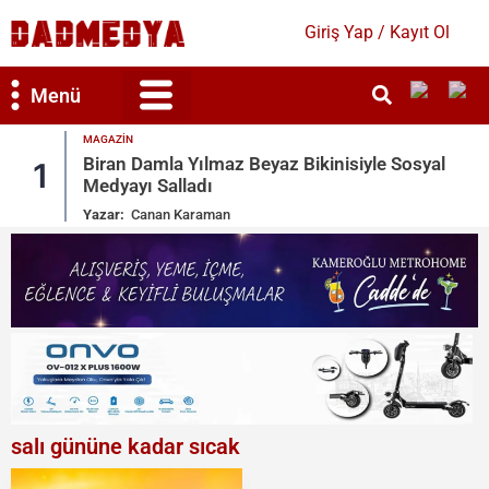
Giriş Yap / Kayıt Ol
Menü
MAGAZIN
Bilim & Teknoloji
Kültür & Sanat
Biran Damla Yılmaz Beyaz Bikinisiyle Sosyal
1
Medyayı Salladı
Yazar:
Canan Karaman
salı gününe kadar sıcak