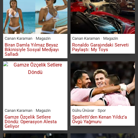
Canan Karaman
Magazin
Canan Karaman
Magazin
Biran Damla Yılmaz Beyaz
Ronaldo Garajındaki Serveti
Bikinisiyle Sosyal Medyayı
Paylaştı: My Toys
Salladı
Canan Karaman
Magazin
Gülru Ünüvar
Spor
Gamze Özçelik Setlere
Spalletti’den Kenan Yıldız’a
Döndü: Operasyon Alesta
Övgü Yağmuru
Geliyor