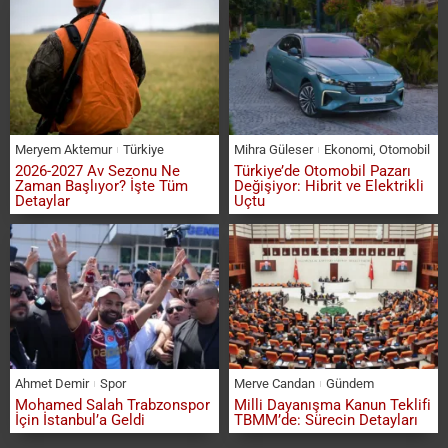
Meryem Aktemur
Türkiye
Mihra Güleser
Ekonomi
,
Otomobil
2026-2027 Av Sezonu Ne
Türkiye’de Otomobil Pazarı
Zaman Başlıyor? İşte Tüm
Değişiyor: Hibrit ve Elektrikli
Detaylar
Uçtu
Ahmet Demir
Spor
Merve Candan
Gündem
Mohamed Salah Trabzonspor
Milli Dayanışma Kanun Teklifi
İçin İstanbul’a Geldi
TBMM’de: Sürecin Detayları