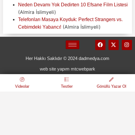
Neden Devamı Yok Dedirten 10 Efsane Film Listesi
(Almira İslimyeli)
Telefonları Masaya Koyduk: Perfect Strangers vs.
(Almira İslimyeli)
Cebimdeki Yabancı!
Her Hakkı Saklıdır © 2024 dadmedya.com
web site yapım mtcwebpark
Videolar
Testler
Gönüllü Yazar Ol