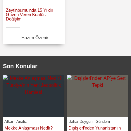
Zeytinburnu’nda 15 Yıldır
Güven Veren Kuaför:
Değişim
Hazım Özenir
Son Konular
Alkar
Analiz
Bahar Duygun
Gündem
Mekke Anlaşması Nedir?
Dışişleri’nden Yunanistan’ın