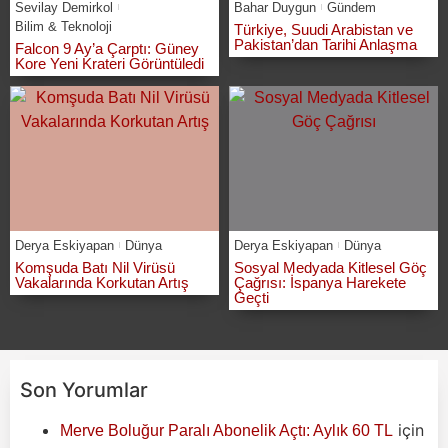
Sevilay Demirkol
Bahar Duygun
Gündem
Bilim & Teknoloji
Türkiye, Suudi Arabistan ve
Pakistan’dan Tarihi Anlaşma
Falcon 9 Ay’a Çarptı: Güney
Kore Yeni Krateri Görüntüledi
Derya Eskiyapan
Dünya
Derya Eskiyapan
Dünya
Komşuda Batı Nil Virüsü
Sosyal Medyada Kitlesel Göç
Vakalarında Korkutan Artış
Çağrısı: İspanya Harekete
Geçti
Son Yorumlar
için
Merve Boluğur Paralı Abonelik Açtı: Aylık 60 TL