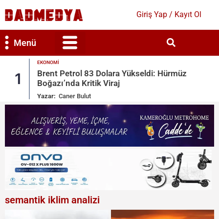
Giriş Yap / Kayıt Ol
Menü
EKONOMI
Bilim & Teknoloji
Kültür & Sanat
Brent Petrol 83 Dolara Yükseldi: Hürmüz
1
Boğazı’nda Kritik Viraj
Yazar:
Caner Bulut
semantik iklim analizi