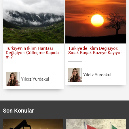
Türkiye’nin İklim Haritası
Türkiye’de İklim Değişiyor:
Değişiyor: Çölleşme Kapıda
Sıcak Kuşak Kuzeye Kayıyor
mı?
Yıldız Yurdakul
Yıldız Yurdakul
Son Konular