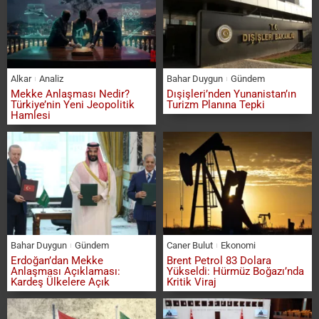
Alkar
Analiz
Bahar Duygun
Gündem
Mekke Anlaşması Nedir?
Dışişleri’nden Yunanistan’ın
Türkiye’nin Yeni Jeopolitik
Turizm Planına Tepki
Hamlesi
Bahar Duygun
Gündem
Caner Bulut
Ekonomi
Erdoğan’dan Mekke
Brent Petrol 83 Dolara
Anlaşması Açıklaması:
Yükseldi: Hürmüz Boğazı’nda
Kardeş Ülkelere Açık
Kritik Viraj