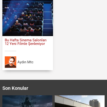
Bu Hafta Sinema Salonları
12 Yeni Filmle Şenleniyor
Aydın Mtc
Son Konular