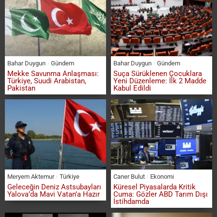
Bahar Duygun
Gündem
Bahar Duygun
Gündem
Mekke Savunma Anlaşması:
Suça Sürüklenen Çocuklara
Türkiye, Suudi Arabistan,
Yeni Düzenleme: İlk 2 Madde
Pakistan
Kabul Edildi
Meryem Aktemur
Türkiye
Caner Bulut
Ekonomi
Geleceğin Deniz Astsubayları
Küresel Piyasalarda Kritik
Yalova’da Mavi Vatan’a Hazır
Cuma: Gözler ABD Tarım Dışı
İstihdamda