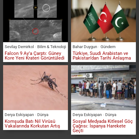
Sevilay Demirkol
Bilim & Teknoloji
Bahar Duygun
Gündem
Falcon 9 Ay’a Çarptı: Güney
Türkiye, Suudi Arabistan ve
Kore Yeni Krateri Görüntüledi
Pakistan’dan Tarihi Anlaşma
Derya Eskiyapan
Dünya
Derya Eskiyapan
Dünya
Komşuda Batı Nil Virüsü
Sosyal Medyada Kitlesel Göç
Vakalarında Korkutan Artış
Çağrısı: İspanya Harekete
Geçti