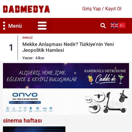
Giriş Yap / Kayıt Ol
Menü
GÜNDEM
e’nin Yeni
Dışişleri’nden Yunanistan’ın Turizm
2
Tepki
Yazar:
Bahar Duygun
sinema haftası