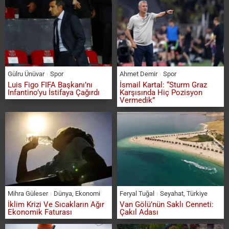
Gülru Ünüvar
Spor
Ahmet Demir
Spor
Luis Figo FIFA Başkanı’nı
İsmail Kartal: “Sturm Graz
Infantino’yu İstifaya Çağırdı
Karşısında Hiç Pozisyon
Vermedik”
Mihra Güleser
Dünya
,
Ekonomi
Feryal Tuğal
Seyahat
,
Türkiye
İklim Krizi Ve Sıcakların Ağır
Van Gölü’nün Saklı Cenneti:
Ekonomik Faturası
Çakıl Adası