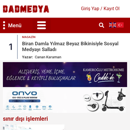
Giriş Yap / Kayıt Ol
Menü
MAGAZIN
le Sosyal
Ronaldo Garajındaki Serveti Paylaştı: 
2
Toys
Yazar:
Canan Karaman
sınır dışı işlemleri