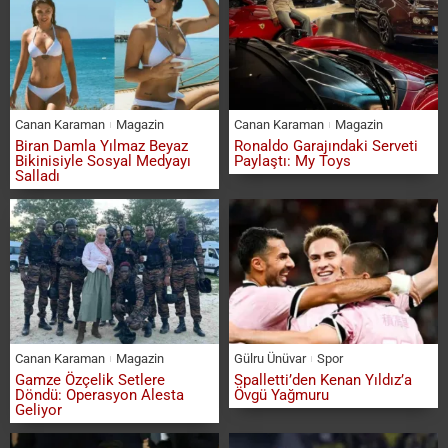
Canan Karaman
Magazin
Canan Karaman
Magazin
Biran Damla Yılmaz Beyaz
Ronaldo Garajındaki Serveti
Bikinisiyle Sosyal Medyayı
Paylaştı: My Toys
Salladı
Canan Karaman
Magazin
Gülru Ünüvar
Spor
Gamze Özçelik Setlere
Spalletti’den Kenan Yıldız’a
Döndü: Operasyon Alesta
Övgü Yağmuru
Geliyor