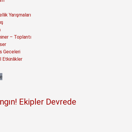
ım
llik Yarışmaları
ış
a
iner – Toplantı
ser
s Geceleri
 Etkinlikler
ngın! Ekipler Devrede