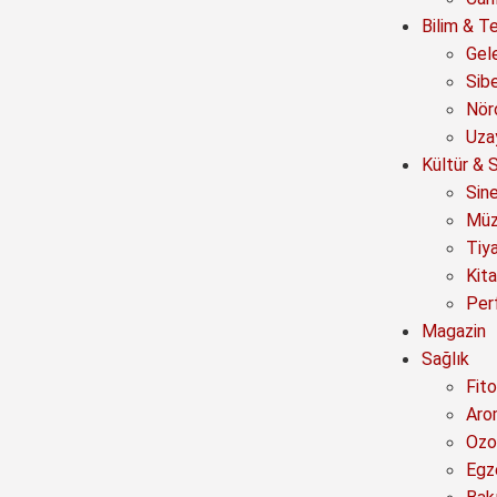
Bilim & Te
Gel
Sib
Nör
Uza
Kültür & 
Sin
Müz
Tiy
Kit
Per
Magazin
Sağlık
Fito
Aro
Ozo
Egz