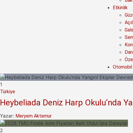
Bak
Etkinlik
Güze
Açıl
Gal
Sem
Kon
Dan
Özel
Otomobil
1
Türkiye
Heybeliada Deniz Harp Okulu’nda Ya
Yazar:
Meryem Aktemur
2