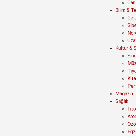
Canl
Bilim & Te
Gel
Sib
Nör
Uza
Kültür & 
Sin
Müz
Tiy
Kit
Per
Magazin
Sağlık
Fito
Aro
Ozo
Egz