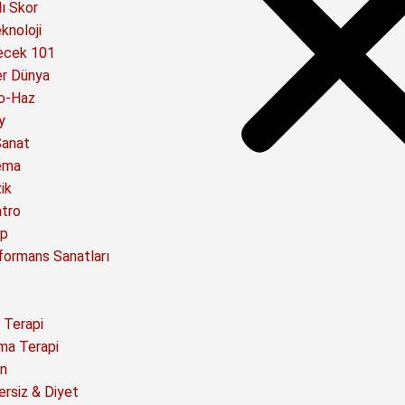
ı Skor
knoloji
ecek 101
er Dünya
o-Haz
y
Sanat
ema
ik
atro
ap
formans Sanatları
 Terapi
ma Terapi
n
ersiz & Diyet