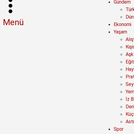
Gündem
Tür
Dün
Menü
Ekonomi
Yaşam
Alı
Kişi
Aşk 
Eğit
Hay
Prat
Sey
Yem
İz B
Deri
Küç
Astr
Spor