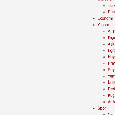
Tür
Dün
Ekonomi
Yaşam
Alı
Kişi
Aşk 
Eğit
Hay
Prat
Sey
Yem
İz B
Deri
Küç
Astr
Spor
Canl