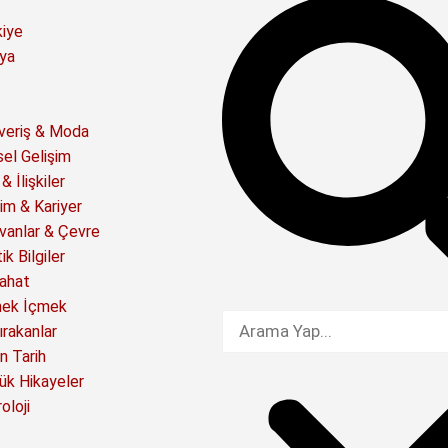
kiye
ya
şveriş & Moda
sel Gelişim
& İlişkiler
im & Kariyer
vanlar & Çevre
ik Bilgiler
ahat
ek İçmek
ırakanlar
n Tarih
ük Hikayeler
oloji