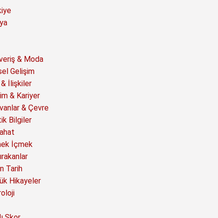
kiye
ya
şveriş & Moda
sel Gelişim
& İlişkiler
im & Kariyer
vanlar & Çevre
ik Bilgiler
ahat
ek İçmek
ırakanlar
n Tarih
ük Hikayeler
oloji
ı Skor