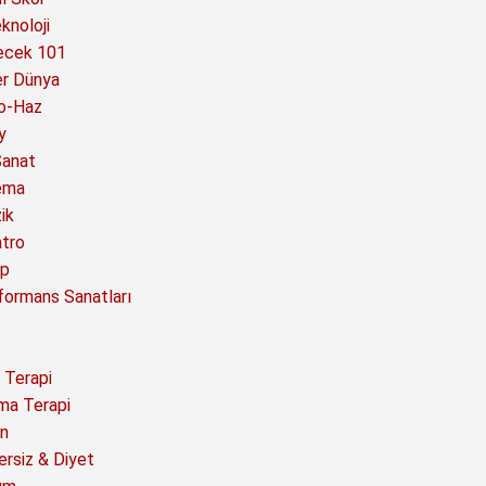
knoloji
ecek 101
er Dünya
o-Haz
y
Sanat
ema
ik
atro
ap
formans Sanatları
 Terapi
ma Terapi
n
ersiz & Diyet