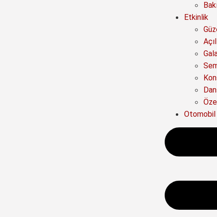
Bak
Etkinlik
Güze
Açıl
Gal
Sem
Kon
Dan
Özel
Otomobil