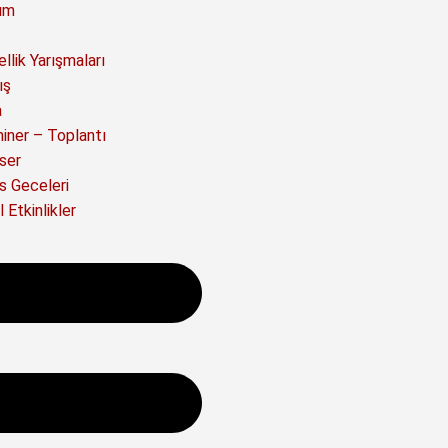
ım
llik Yarışmaları
ış
a
iner – Toplantı
ser
s Geceleri
 Etkinlikler