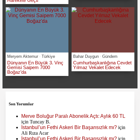
Harekete Geçti
Meryem Aktemur
Türkiye
Bahar Duygun
Gündem
Dünyanın En Büyük 3. Vinç
Cumhurbaşkanlığına Cevdet
Gemisi Saipem 7000
Yılmaz Vekalet Edecek
Boğaz’da
Son Yorumlar
Merve Boluğur Paralı Abonelik Açtı: Aylık 60 TL
için
Tuncay B.
İstanbul’un Fethi Askeri Bir Başarısızlık mı?
için
Ali Rıza Acar
İstanbul’un Fethi Askeri Bir Başarısızlık mı?
için