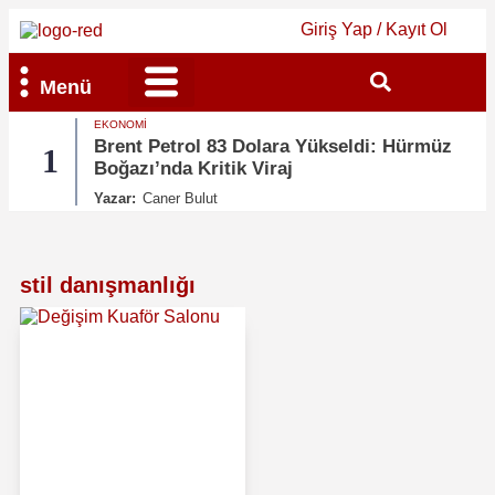
Giriş Yap / Kayıt Ol
Menü
EKONOMI
Bilim & Teknoloji
Kültür & Sanat
Brent Petrol 83 Dolara Yükseldi: Hürmüz
1
2
Boğazı’nda Kritik Viraj
Yazar:
Caner Bulut
stil danışmanlığı