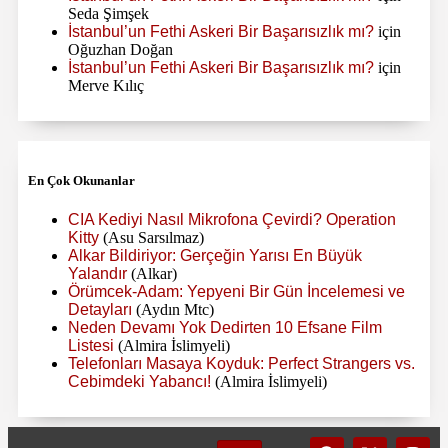
Seda Şimşek
İstanbul’un Fethi Askeri Bir Başarısızlık mı?
için
Oğuzhan Doğan
İstanbul’un Fethi Askeri Bir Başarısızlık mı?
için
Merve Kılıç
En Çok Okunanlar
CIA Kediyi Nasıl Mikrofona Çevirdi? Operation
Kitty
(Asu Sarsılmaz)
Alkar Bildiriyor: Gerçeğin Yarısı En Büyük
Yalandır
(Alkar)
Örümcek-Adam: Yepyeni Bir Gün İncelemesi ve
Detayları
(Aydın Mtc)
Neden Devamı Yok Dedirten 10 Efsane Film
Listesi
(Almira İslimyeli)
Telefonları Masaya Koyduk: Perfect Strangers vs.
Cebimdeki Yabancı!
(Almira İslimyeli)