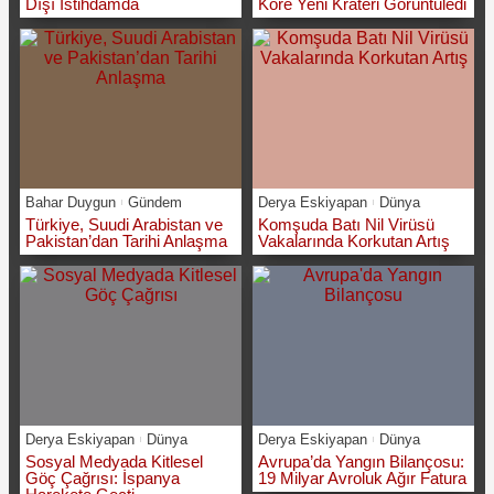
Dışı İstihdamda
Kore Yeni Krateri Görüntüledi
Bahar Duygun
Gündem
Derya Eskiyapan
Dünya
Türkiye, Suudi Arabistan ve
Komşuda Batı Nil Virüsü
Pakistan’dan Tarihi Anlaşma
Vakalarında Korkutan Artış
Derya Eskiyapan
Dünya
Derya Eskiyapan
Dünya
Sosyal Medyada Kitlesel
Avrupa’da Yangın Bilançosu:
Göç Çağrısı: İspanya
19 Milyar Avroluk Ağır Fatura