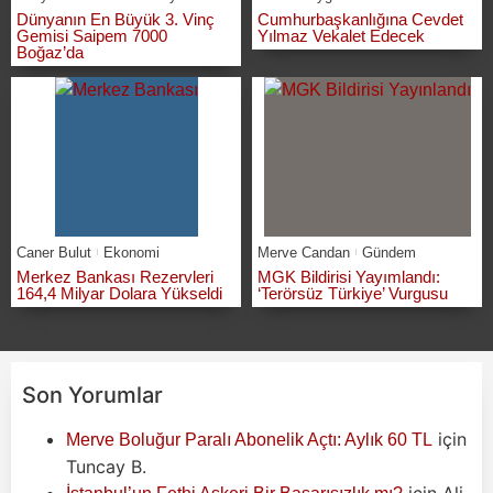
Dünyanın En Büyük 3. Vinç
Cumhurbaşkanlığına Cevdet
Gemisi Saipem 7000
Yılmaz Vekalet Edecek
Boğaz’da
Caner Bulut
Ekonomi
Merve Candan
Gündem
Merkez Bankası Rezervleri
MGK Bildirisi Yayımlandı:
164,4 Milyar Dolara Yükseldi
‘Terörsüz Türkiye’ Vurgusu
Son Yorumlar
için
Merve Boluğur Paralı Abonelik Açtı: Aylık 60 TL
Tuncay B.
için
Ali