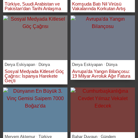
Türkiye, Suudi Arabistan ve
Komşuda Batı Nil Virüsü
Pakistan’dan Tarihi Anlaşma
Vakalarında Korkutan Artış
Derya Eskiyapan
Dünya
Derya Eskiyapan
Dünya
Sosyal Medyada Kitlesel Göç
Avrupa’da Yangın Bilançosu:
Çağrısı: İspanya Harekete
19 Milyar Avroluk Ağır Fatura
Geçti
Meryem Aktemur
Türkiye
Bahar Duygun
Gündem