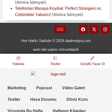
(Almira İslimyeli)
Telefonları Masaya Koyduk: Perfect Strangers vs.
(Almira İslimyeli)
Cebimdeki Yabancı!
Her Hakkı Saklıdır © 2024 dadmedya.com
web site yapım mtcwebpark
Videolar
Testler
Gönüllü Yazar Ol
Marketing
Popcast
Video Galeri
Testler
Hava Durumu
Döviz Kuru
Vizyonda Bu Hafta
Haftanın Kitapları