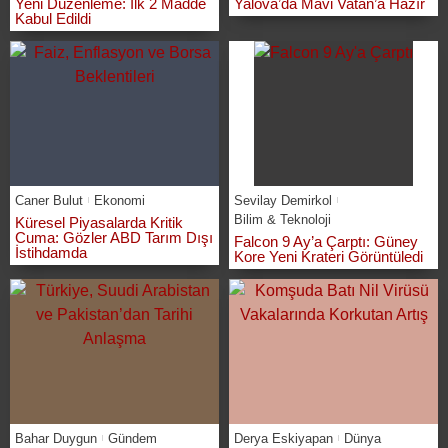
Yeni Düzenleme: İlk 2 Madde
Yalova’da Mavi Vatan’a Hazır
Kabul Edildi
Caner Bulut
Ekonomi
Sevilay Demirkol
Bilim & Teknoloji
Küresel Piyasalarda Kritik
Cuma: Gözler ABD Tarım Dışı
Falcon 9 Ay’a Çarptı: Güney
İstihdamda
Kore Yeni Krateri Görüntüledi
Bahar Duygun
Gündem
Derya Eskiyapan
Dünya