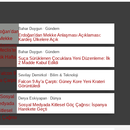
Bahar Duygun
Gündem
Erdoğan’dan Mekke Anlaşması Açıklaması:
Kardeş Ülkelere Açık
Bahar Duygun
Gündem
Suça Sürüklenen Çocuklara Yeni Düzenleme: İlk
2 Madde Kabul Edildi
Sevilay Demirkol
Bilim & Teknoloji
Falcon 9 Ay’a Çarptı: Güney Kore Yeni Krateri
Görüntüledi
Derya Eskiyapan
Dünya
Sosyal Medyada Kitlesel Göç Çağrısı: İspanya
Harekete Geçti