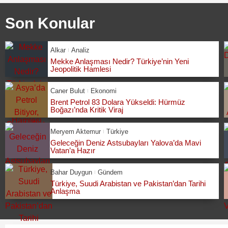
Son Konular
Alkar
Analiz
Mekke Anlaşması Nedir? Türkiye’nin Yeni
Jeopolitik Hamlesi
Caner Bulut
Ekonomi
Brent Petrol 83 Dolara Yükseldi: Hürmüz
Boğazı’nda Kritik Viraj
Meryem Aktemur
Türkiye
Geleceğin Deniz Astsubayları Yalova’da Mavi
Vatan’a Hazır
Bahar Duygun
Gündem
Türkiye, Suudi Arabistan ve Pakistan’dan Tarihi
Anlaşma