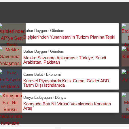
Bahar Duygun
Gündem
Dışişleri’nden Yunanistan’ın Turizm Planına Tepki
Bahar Duygun
Gündem
Mekke Savunma Anlaşması: Türkiye, Suudi
Arabistan, Pakistan
Caner Bulut
Ekonomi
Küresel Piyasalarda Kritik Cuma: Gözler ABD
Tarım Dışı İstihdamda
Derya Eskiyapan
Dünya
Komşuda Batı Nil Virüsü Vakalarında Korkutan
Artış