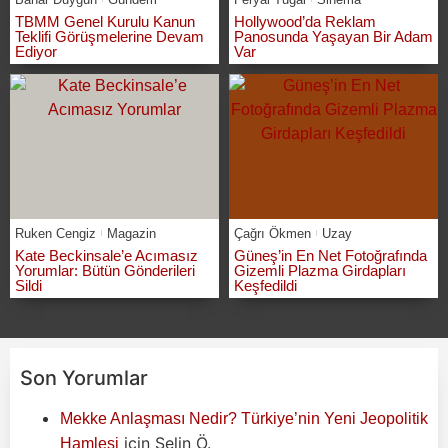
TBMM Genel Kurulu Kanun
Hollywood’da Reklam
Teklifi Görüşmelerine Devam
Panosunda Yaşayan Bir Adam
Ediyor
Var
Ruken Cengiz
Magazin
Çağrı Ökmen
Uzay
Kate Beckinsale’e Acımasız
Güneş’in En Net Fotoğrafında
Yorumlar: Bütün Gönderileri
Gizemli Plazma Girdapları
Sildi
Keşfedildi
Son Yorumlar
Mekke Anlaşması Nedir? Türkiye’nin Yeni Jeopolitik
için
Selin Ö.
Hamlesi