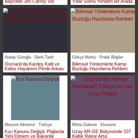
Başrolde Jim Carrey Var
Yıllar Sonra Yeniden Bir Arada
Atalay Güroğlu
Derin Tarih
Gökçe Mehru
Pratik Bilgiler
Osmanlı’da Kardeş Katli ve
Bilimsel Yöntemlerle Kamp
Kafes Hayatının Perde Arkası
Buzluğu Hazırlama Rehberi
Meryem Aktemur
Türkiye
Mihra Güleser
Ekonomi
Kıyı Kanunu Değişti: Plajlarda
Uzay AR-GE Bütçesinde 107
Yeni Dönem ve Bakanlık
Katlık Rekor Artış