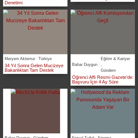
Denetimi
Meryem Aktemur
Türkiye
Eğitim & Kariyer
Bahar Duygun
,
34 Yıl Sonra Gelen Mucizeye
Bakanlıktan Tam Destek
Gündem
Öğrenci Affı Resmi Gazete’de:
Başvuru İçin 4 Ay Süre
Bahar Duygun
Gündem
Feryal Tuğal
Sinema