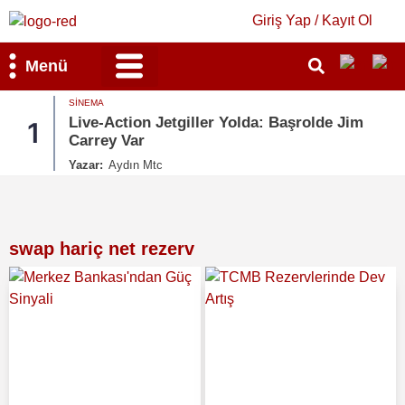
Giriş Yap / Kayıt Ol
Menü
SINEMA
Bilim & Teknoloji
Kültür & Sanat
Live-Action Jetgiller Yolda: Başrolde Jim
1
Carrey Var
Yazar:
Aydın Mtc
swap hariç net rezerv