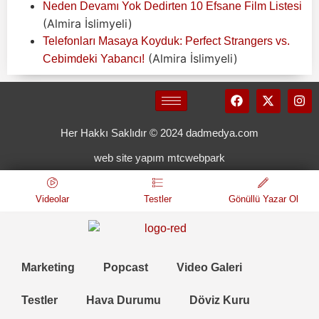
Neden Devamı Yok Dedirten 10 Efsane Film Listesi
(Almira İslimyeli)
Telefonları Masaya Koyduk: Perfect Strangers vs.
(Almira İslimyeli)
Cebimdeki Yabancı!
Her Hakkı Saklıdır © 2024 dadmedya.com
web site yapım mtcwebpark
Videolar
Testler
Gönüllü Yazar Ol
Marketing
Popcast
Video Galeri
Testler
Hava Durumu
Döviz Kuru