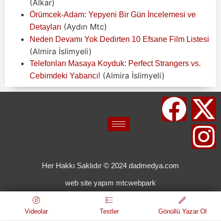
(Alkar)
Örümcek-Adam: Yepyeni Bir Gün İncelemesi ve
(Aydın Mtc)
Detayları
Neden Devamı Yok Dedirten 10 Efsane Film Listesi
(Almira İslimyeli)
Telefonları Masaya Koyduk: Perfect Strangers vs.
(Almira İslimyeli)
Cebimdeki Yabancı!
Her Hakkı Saklıdır © 2024 dadmedya.com
web site yapım mtcwebpark
Videolar
Testler
Gönüllü Yazar Ol