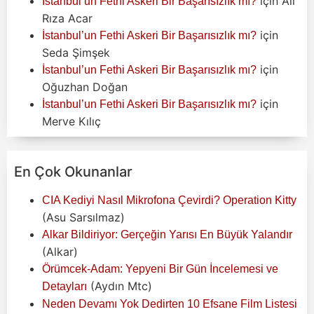
için
Ali
İstanbul’un Fethi Askeri Bir Başarısızlık mı?
Rıza Acar
için
İstanbul’un Fethi Askeri Bir Başarısızlık mı?
Seda Şimşek
için
İstanbul’un Fethi Askeri Bir Başarısızlık mı?
Oğuzhan Doğan
için
İstanbul’un Fethi Askeri Bir Başarısızlık mı?
Merve Kılıç
En Çok Okunanlar
CIA Kediyi Nasıl Mikrofona Çevirdi? Operation Kitty
(Asu Sarsılmaz)
Alkar Bildiriyor: Gerçeğin Yarısı En Büyük Yalandır
(Alkar)
Örümcek-Adam: Yepyeni Bir Gün İncelemesi ve
(Aydın Mtc)
Detayları
Neden Devamı Yok Dedirten 10 Efsane Film Listesi