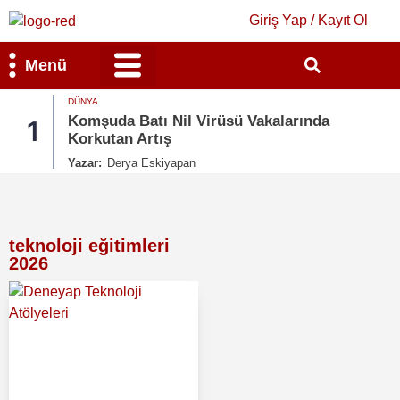
Giriş Yap / Kayıt Ol
Menü
DÜNYA
Bilim & Teknoloji
Kültür & Sanat
Komşuda Batı Nil Virüsü Vakalarında
1
Korkutan Artış
Yazar:
Derya Eskiyapan
teknoloji eğitimleri
2026