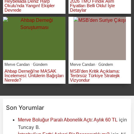
Heybeliada Deniz Harp
2026 TMO Fındık Alım
Okulu’nda Yangın! Ekipler
Fiyatları Belli Oldu! İşte
Devrede
Detaylar
Merve Candan
Gündem
Merve Candan
Gündem
Ahbap Derneği’ne MASAK
MSB’den Kritik Açıklama:
İncelemesi: Ünlülerin Bağışları
Terörsüz Türkiye Stratejik
Nerede?
Vizyondur
Son Yorumlar
için
Merve Boluğur Paralı Abonelik Açtı: Aylık 60 TL
Tuncay B.