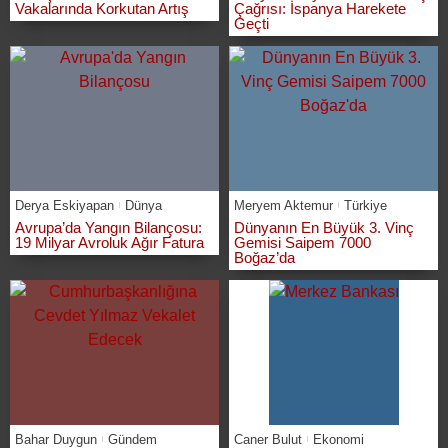
Vakalarında Korkutan Artış
Çağrısı: İspanya Harekete
Geçti
Derya Eskiyapan
Dünya
Meryem Aktemur
Türkiye
Avrupa’da Yangın Bilançosu:
Dünyanın En Büyük 3. Vinç
19 Milyar Avroluk Ağır Fatura
Gemisi Saipem 7000
Boğaz’da
Bahar Duygun
Gündem
Caner Bulut
Ekonomi