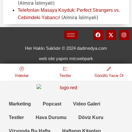
(Almira İslimyeli)
Telefonları Masaya Koyduk: Perfect Strangers vs.
(Almira İslimyeli)
Cebimdeki Yabancı!
Her Hakkı Saklıdır © 2024 dadmedya.com
web site yapım mtcwebpark
Videolar
Testler
Gönüllü Yazar Ol
Marketing
Popcast
Video Galeri
Testler
Hava Durumu
Döviz Kuru
Vizyonda Bu Hafta
Haftanın Kitapları