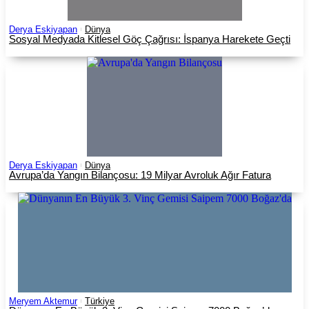
Derya Eskiyapan
Dünya
Sosyal Medyada Kitlesel Göç Çağrısı: İspanya Harekete Geçti
Derya Eskiyapan
Dünya
Avrupa’da Yangın Bilançosu: 19 Milyar Avroluk Ağır Fatura
Meryem Aktemur
Türkiye