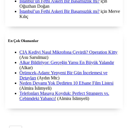
İstanbul’un Fethi Askeri Bir Başarısızlık mı?
için
Oğuzhan Doğan
İstanbul’un Fethi Askeri Bir Başarısızlık mı?
için
Merve
Kılıç
En Çok Okunanlar
CIA Kediyi Nasıl Mikrofona Çevirdi? Operation Kitty
(Asu Sarsılmaz)
Alkar Bildiriyor: Gerçeğin Yarısı En Büyük Yalandır
(Alkar)
Örümcek-Adam: Yepyeni Bir Gün İncelemesi ve
Detayları
(Aydın Mtc)
Neden Devamı Yok Dedirten 10 Efsane Film Listesi
(Almira İslimyeli)
Telefonları Masaya Koyduk: Perfect Strangers vs.
Cebimdeki Yabancı!
(Almira İslimyeli)