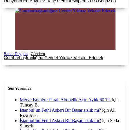
Dünyanın En Büyük 3. Vinç Gemisi Saipem 7000 Boğaz’da
Bahar Duygun
Gündem
Cumhurbaşkanlığına Cevdet Yılmaz Vekalet Edecek
Son Yorumlar
Merve Boluğur Paralı Abonelik Açtı: Aylık 60 TL
için
Tuncay B.
İstanbul’un Fethi Askeri Bir Başarısızlık mı?
için
Ali
Rıza Acar
İstanbul’un Fethi Askeri Bir Başarısızlık mı?
için
Seda
Şimşek