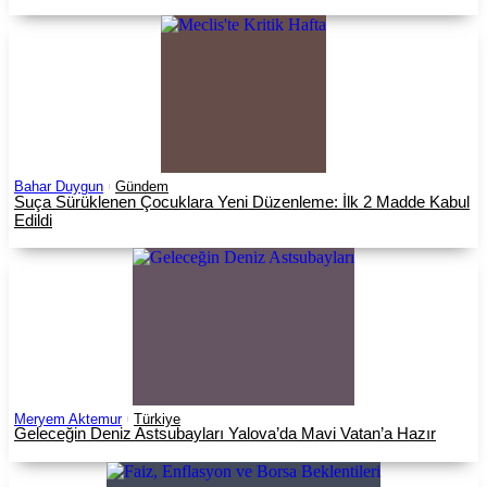
Bahar Duygun
Gündem
Suça Sürüklenen Çocuklara Yeni Düzenleme: İlk 2 Madde Kabul
Edildi
Meryem Aktemur
Türkiye
Geleceğin Deniz Astsubayları Yalova’da Mavi Vatan’a Hazır