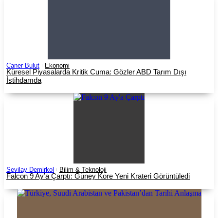
Caner Bulut
Ekonomi
Küresel Piyasalarda Kritik Cuma: Gözler ABD Tarım Dışı
İstihdamda
Sevilay Demirkol
Bilim & Teknoloji
Falcon 9 Ay’a Çarptı: Güney Kore Yeni Krateri Görüntüledi