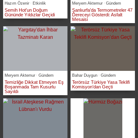
Hazım Özenir
Etkinlik
Meryem Aktemur
Gündem
Semih Hot’un Doğum
Şanlıurfa’da Termometreler 47
Gününde Yıldızlar Geçidi
Dereceyi Gösterdi: Asfalt
Mesaisi
Meryem Aktemur
Gündem
Bahar Duygun
Gündem
Temizliğe Dikkat Etmeyen Eş
Terörsüz Türkiye Yasa Teklifi
Boşanmada Tam Kusurlu
Komisyon’dan Geçti
Sayıldı