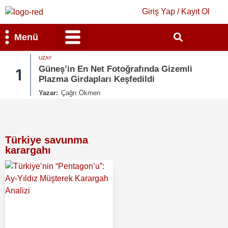
Giriş Yap / Kayıt Ol
Menü
UZAY
Bilim & Teknoloji
Kültür & Sanat
Güneş’in En Net Fotoğrafında Gizemli
1
Plazma Girdapları Keşfedildi
Yazar:
Çağrı Ökmen
Türkiye savunma
karargahı