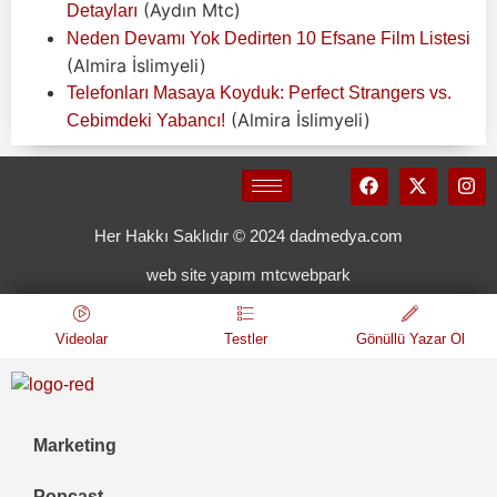
(Aydın Mtc)
Detayları
Neden Devamı Yok Dedirten 10 Efsane Film Listesi
(Almira İslimyeli)
Telefonları Masaya Koyduk: Perfect Strangers vs.
(Almira İslimyeli)
Cebimdeki Yabancı!
Her Hakkı Saklıdır © 2024 dadmedya.com
web site yapım mtcwebpark
Videolar
Testler
Gönüllü Yazar Ol
Marketing
Popcast