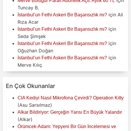
için
Merve Boluğur Paralı Abonelik Açtı: Aylık 60 TL
Tuncay B.
için
Ali
İstanbul’un Fethi Askeri Bir Başarısızlık mı?
Rıza Acar
için
İstanbul’un Fethi Askeri Bir Başarısızlık mı?
Seda Şimşek
için
İstanbul’un Fethi Askeri Bir Başarısızlık mı?
Oğuzhan Doğan
için
İstanbul’un Fethi Askeri Bir Başarısızlık mı?
Merve Kılıç
En Çok Okunanlar
CIA Kediyi Nasıl Mikrofona Çevirdi? Operation Kitty
(Asu Sarsılmaz)
Alkar Bildiriyor: Gerçeğin Yarısı En Büyük Yalandır
(Alkar)
Örümcek-Adam: Yepyeni Bir Gün İncelemesi ve