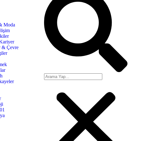
 & Moda
lişim
kiler
Kariyer
r & Çevre
iler
mek
lar
ih
kayeler
r
ji
101
nya