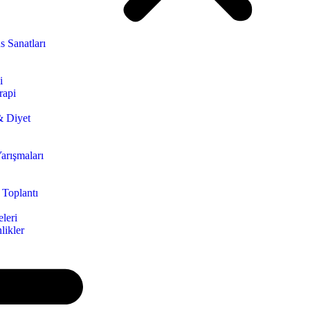
s Sanatları
i
rapi
& Diyet
arışmaları
 Toplantı
leri
likler