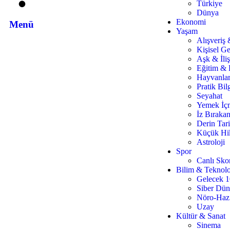
Türkiye
Dünya
Ekonomi
Menü
Yaşam
Alışveriş
Kişisel Ge
Aşk & İliş
Eğitim & 
Hayvanla
Pratik Bilg
Seyahat
Yemek İç
İz Bırakan
Derin Tar
Küçük Hi
Astroloji
Spor
Canlı Sko
Bilim & Teknolo
Gelecek 
Siber Dü
Nöro-Haz
Uzay
Kültür & Sanat
Sinema