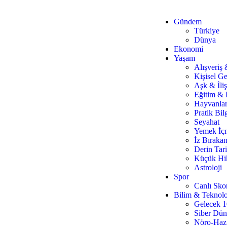
Gündem
Türkiye
Dünya
Ekonomi
Yaşam
Alışveriş
Kişisel Ge
Aşk & İliş
Eğitim & 
Hayvanla
Pratik Bilg
Seyahat
Yemek İç
İz Bırakan
Derin Tar
Küçük Hi
Astroloji
Spor
Canlı Sko
Bilim & Teknolo
Gelecek 
Siber Dü
Nöro-Haz