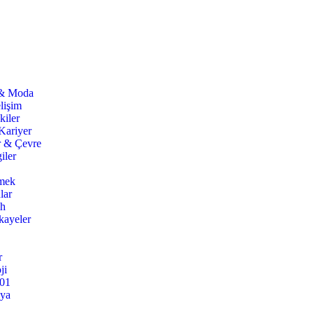
 & Moda
lişim
kiler
Kariyer
r & Çevre
iler
mek
lar
ih
kayeler
r
ji
101
nya