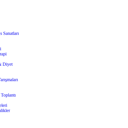
s Sanatları
i
rapi
& Diyet
arışmaları
 Toplantı
leri
likler