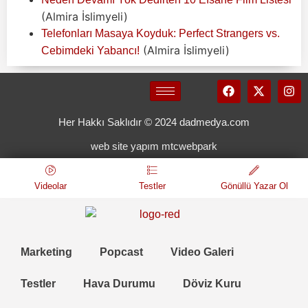
(Almira İslimyeli)
Telefonları Masaya Koyduk: Perfect Strangers vs.
(Almira İslimyeli)
Cebimdeki Yabancı!
Her Hakkı Saklıdır © 2024 dadmedya.com
web site yapım mtcwebpark
Videolar
Testler
Gönüllü Yazar Ol
Marketing
Popcast
Video Galeri
Testler
Hava Durumu
Döviz Kuru