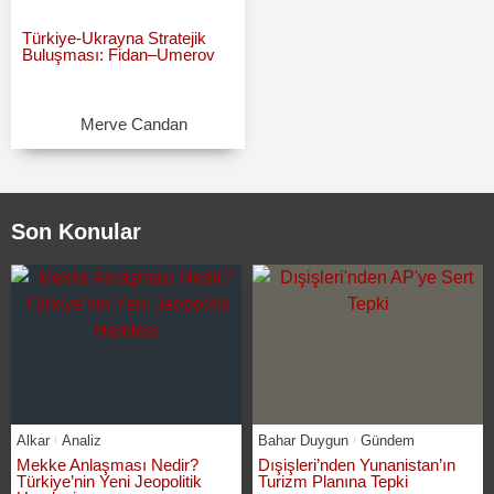
Türkiye-Ukrayna Stratejik
Buluşması: Fidan–Umerov
Merve Candan
Son Konular
Alkar
Analiz
Bahar Duygun
Gündem
Mekke Anlaşması Nedir?
Dışişleri’nden Yunanistan’ın
Türkiye’nin Yeni Jeopolitik
Turizm Planına Tepki