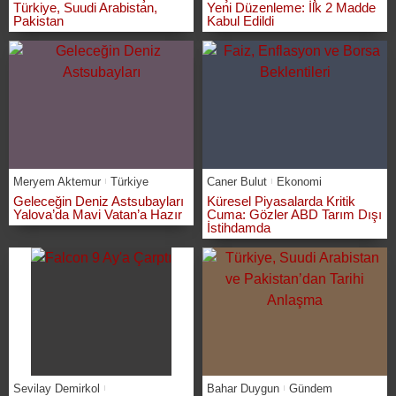
Türkiye, Suudi Arabistan,
Yeni Düzenleme: İlk 2 Madde
Pakistan
Kabul Edildi
Meryem Aktemur
Türkiye
Caner Bulut
Ekonomi
Geleceğin Deniz Astsubayları
Küresel Piyasalarda Kritik
Yalova’da Mavi Vatan’a Hazır
Cuma: Gözler ABD Tarım Dışı
İstihdamda
Sevilay Demirkol
Bahar Duygun
Gündem