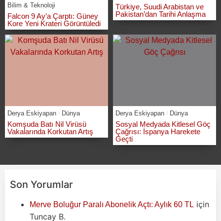
Bilim & Teknoloji
Türkiye, Suudi Arabistan ve
Pakistan’dan Tarihi Anlaşma
Falcon 9 Ay’a Çarptı: Güney
Kore Yeni Krateri Görüntüledi
Derya Eskiyapan
Dünya
Derya Eskiyapan
Dünya
Komşuda Batı Nil Virüsü
Sosyal Medyada Kitlesel Göç
Vakalarında Korkutan Artış
Çağrısı: İspanya Harekete
Geçti
Son Yorumlar
için
Merve Boluğur Paralı Abonelik Açtı: Aylık 60 TL
Tuncay B.