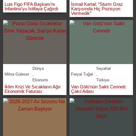
Luis Figo FIFA Başkanı’nı
İsmail Kartal: “Sturm Graz
Infantino’yu İstifaya Çağırdı
Karşısında Hiç Pozisyon
Vermedik”
Dünya
Seyahat
Mihra Güleser
,
Feryal Tuğal
,
Ekonomi
Türkiye
İklim Krizi Ve Sıcakların Ağır
Van Gölü’nün Saklı Cenneti:
Ekonomik Faturası
Çakıl Adası