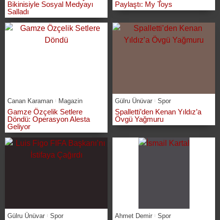
Bikinisiyle Sosyal Medyayı
Paylaştı: My Toys
Salladı
Canan Karaman
Magazin
Gülru Ünüvar
Spor
Gamze Özçelik Setlere
Spalletti’den Kenan Yıldız’a
Döndü: Operasyon Alesta
Övgü Yağmuru
Geliyor
Gülru Ünüvar
Spor
Ahmet Demir
Spor