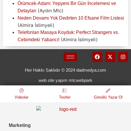
Örümcek-Adam: Yepyeni Bir Gün İncelemesi ve
(Aydın Mtc)
Detayları
Neden Devamı Yok Dedirten 10 Efsane Film Listesi
(Almira İslimyeli)
Telefonları Masaya Koyduk: Perfect Strangers vs.
(Almira İslimyeli)
Cebimdeki Yabancı!
Her Hakkı Saklıdır © 2024 dadmedya.com
web site yapım mtcwebpark
Videolar
Testler
Gönüllü Yazar Ol
Marketing