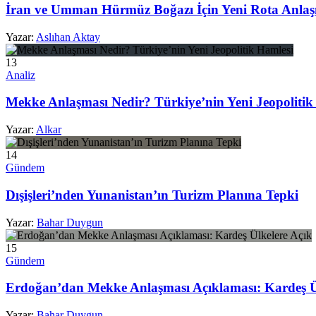
İran ve Umman Hürmüz Boğazı İçin Yeni Rota Anlaş
Yazar:
Aslıhan Aktay
13
Analiz
Mekke Anlaşması Nedir? Türkiye’nin Yeni Jeopolitik
Yazar:
Alkar
14
Gündem
Dışişleri’nden Yunanistan’ın Turizm Planına Tepki
Yazar:
Bahar Duygun
15
Gündem
Erdoğan’dan Mekke Anlaşması Açıklaması: Kardeş Ü
Yazar:
Bahar Duygun