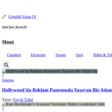
İçeriğe
atla
Gönüllü Yazar Ol
Giriş Yap / Kayıt Ol
Menü
Gündem
Ekonomi
Yaşam
Spor
Bilim & Tek
1
Sinema
Hollywood’da Reklam Panosunda Yaşayan Bir Ada
Yazar:
Feryal Tuğal
2