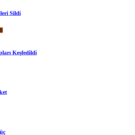
eri Sildi
ları Keşfedildi
ket
Güç