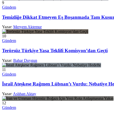
9
Gündem
Temizliğe Dikkat Etmeyen Eş Boşanmada Tam Kusurl
Yazar:
Meryem Aktemur
10
Gündem
Terörsüz Türkiye Yasa Teklifi Komisyon’dan Geçti
Yazar:
Bahar Duygun
11
Gündem
İsrail Ateşkese Rağmen Lübnan’ı Vurdu: Nebatiye He
Yazar:
Aslıhan Aktay
12
Gündem