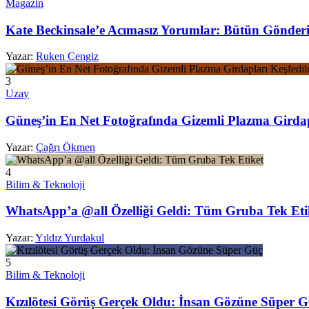
Magazin
Kate Beckinsale’e Acımasız Yorumlar: Bütün Gönderil
Yazar:
Ruken Cengiz
3
Uzay
Güneş’in En Net Fotoğrafında Gizemli Plazma Girdap
Yazar:
Çağrı Ökmen
4
Bilim & Teknoloji
WhatsApp’a @all Özelliği Geldi: Tüm Gruba Tek Eti
Yazar:
Yıldız Yurdakul
5
Bilim & Teknoloji
Kızılötesi Görüş Gerçek Oldu: İnsan Gözüne Süper 