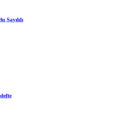
u Sayıldı
defte