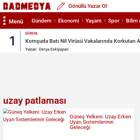
Gönüllü Yazar Ol
Gündem
Ekonomi
Yaşam
Spor
Bilim 
Menü
DÜNYA
1
Komşuda Batı Nil Virüsü Vakalarında Korkutan A
Yazar:
Derya Eskiyapan
uzay patlaması
Güneş Yelkeni: Uzay Erken
Uyarı Sistemlerinin
Geleceği