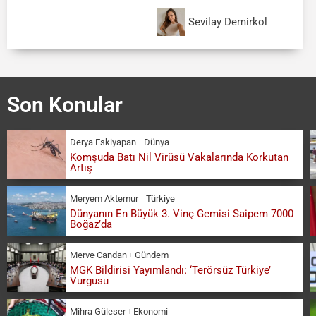
Sevilay Demirkol
Son Konular
Derya Eskiyapan
Dünya
Komşuda Batı Nil Virüsü Vakalarında Korkutan
Artış
Meryem Aktemur
Türkiye
Dünyanın En Büyük 3. Vinç Gemisi Saipem 7000
Boğaz’da
Merve Candan
Gündem
MGK Bildirisi Yayımlandı: ‘Terörsüz Türkiye’
Vurgusu
Mihra Güleser
Ekonomi