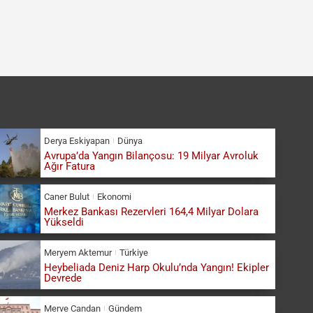
Derya Eskiyapan
Dünya
Avrupa’da Yangın Bilançosu: 19 Milyar Avroluk
Ağır Fatura
Caner Bulut
Ekonomi
Merkez Bankası Rezervleri 164,4 Milyar Dolara
Yükseldi
Meryem Aktemur
Türkiye
Heybeliada Deniz Harp Okulu’nda Yangın! Ekipler
Devrede
Merve Candan
Gündem