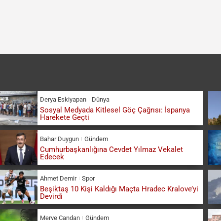
Derya Eskiyapan
Dünya
Sosyal Medyada Kitlesel Göç Çağrısı: İspanya
Harekete Geçti
Bahar Duygun
Gündem
Cumhurbaşkanlığına Cevdet Yılmaz Vekalet
Edecek
Ahmet Demir
Spor
Beşiktaş 10 Kişi Kaldığı Maçta Hradec Kralove’yi
Devirdi
Merve Candan
Gündem