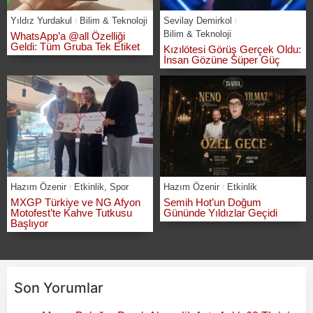
Yıldız Yurdakul
Bilim & Teknoloji
Sevilay Demirkol
Bilim & Teknoloji
WhatsApp’a @all Özelliği
Geldi: Tüm Gruba Tek Etiket
Kızılötesi Görüş Gerçek Oldu:
İnsan Gözüne Süper Güç
Hazım Özenir
Etkinlik
,
Spor
Hazım Özenir
Etkinlik
MXGP Türkiye ve NG Afyon
Semih Hot’un Doğum
Motofest’te Kahve Tutkusu
Gününde Yıldızlar Geçidi
Başlıyor
Son Yorumlar