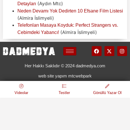
(Aydın Mtc)
Detayları
Neden Devamı Yok Dedirten 10 Efsane Film Listesi
(Almira İslimyeli)
Telefonları Masaya Koyduk: Perfect Strangers vs.
(Almira İslimyeli)
Cebimdeki Yabancı!
Her Hakkı Saklıdır © 2024 dadmedya.com
web site yapım mtcwebpark
Videolar
Testler
Gönüllü Yazar Ol