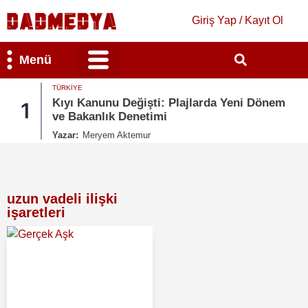
Giriş Yap / Kayıt Ol
Menü
TÜRKIYE
Bilim & Teknoloji
Kültür & Sanat
Kıyı Kanunu Değişti: Plajlarda Yeni Dönem
1
ve Bakanlık Denetimi
Yazar:
Meryem Aktemur
uzun vadeli ilişki
işaretleri