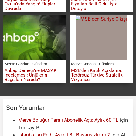
Okulu’nda Yangın! Ekipler
Fiyatları Belli Oldu! İşte
Devrede
Detaylar
Merve Candan
Gündem
Merve Candan
Gündem
Ahbap Derneği’ne MASAK
MSB’den Kritik Açıklama:
İncelemesi: Ünlülerin
Terörsüz Türkiye Stratejik
Bağışları Nerede?
Vizyondur
Son Yorumlar
için
Merve Boluğur Paralı Abonelik Açtı: Aylık 60 TL
Tuncay B.
için
Ali
İstanbul’un Fethi Askeri Bir Başarısızlık mı?