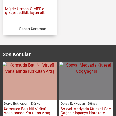
Müjde Uzman CİMER’e
şikayet edildi, isyan etti
Canan Karaman
Son Konular
Derya Eskiyapan
Dünya
Derya Eskiyapan
Dünya
Komşuda Batı Nil Virüsü
Sosyal Medyada Kitlesel Göç
Vakalarında Korkutan Artış
Çağrısı: İspanya Harekete