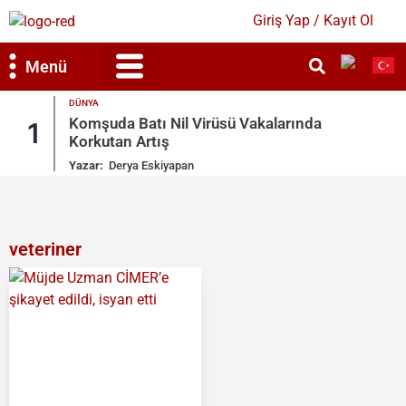
Giriş Yap / Kayıt Ol
Menü
DÜNYA
Bilim & Teknoloji
Kültür & Sanat
Komşuda Batı Nil Virüsü Vakalarında
1
Korkutan Artış
Yazar:
Derya Eskiyapan
veteriner