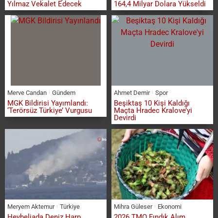
Yılmaz Vekalet Edecek
164,4 Milyar Dolara Yükseldi
Merve Candan
Gündem
Ahmet Demir
Spor
MGK Bildirisi Yayımlandı:
Beşiktaş 10 Kişi Kaldığı
‘Terörsüz Türkiye’ Vurgusu
Maçta Hradec Kralove’yi
Devirdi
Meryem Aktemur
Türkiye
Mihra Güleser
Ekonomi
Heybeliada Deniz Harp
2026 TMO Fındık Alım