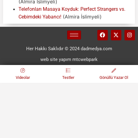
(Almira İslimyeli)
Telefonları Masaya Koyduk: Perfect Strangers vs.
(Almira İslimyeli)
Cebimdeki Yabancı!
Her Hakkı Saklıdır © 2024 dadmedya.com
web site yapım mtcwebpark
Videolar
Testler
Gönüllü Yazar Ol