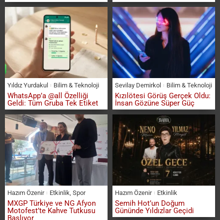
Yıldız Yurdakul
Bilim & Teknoloji
Sevilay Demirkol
Bilim & Teknoloji
WhatsApp’a @all Özelliği
Kızılötesi Görüş Gerçek Oldu:
Geldi: Tüm Gruba Tek Etiket
İnsan Gözüne Süper Güç
Hazım Özenir
Etkinlik
,
Spor
Hazım Özenir
Etkinlik
MXGP Türkiye ve NG Afyon
Semih Hot’un Doğum
Motofest’te Kahve Tutkusu
Gününde Yıldızlar Geçidi
Başlıyor