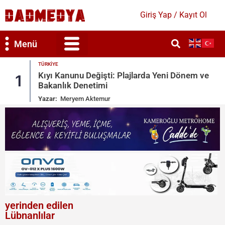
Giriş Yap / Kayıt Ol
Menü
EKONOMI
 Yeni Dönem ve
Uzay AR-GE Bütçesinde 107 Katlık 
2
Artış
Yazar:
Mihra Güleser
yerinden edilen
Lübnanlılar