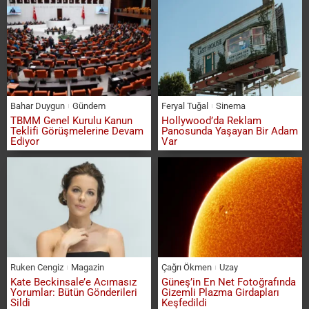
Bahar Duygun
Gündem
Feryal Tuğal
Sinema
TBMM Genel Kurulu Kanun
Hollywood’da Reklam
Teklifi Görüşmelerine Devam
Panosunda Yaşayan Bir Adam
Ediyor
Var
Ruken Cengiz
Magazin
Çağrı Ökmen
Uzay
Kate Beckinsale’e Acımasız
Güneş’in En Net Fotoğrafında
Yorumlar: Bütün Gönderileri
Gizemli Plazma Girdapları
Sildi
Keşfedildi