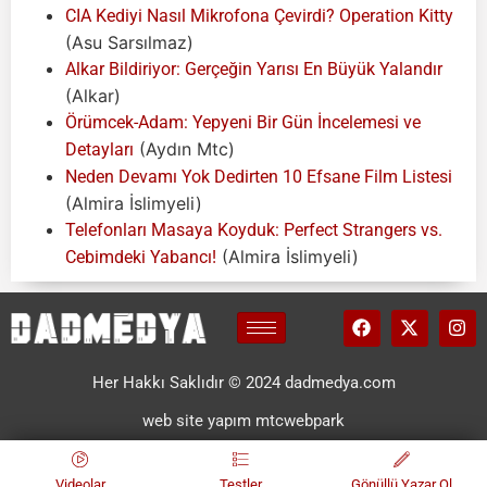
CIA Kediyi Nasıl Mikrofona Çevirdi? Operation Kitty
(Asu Sarsılmaz)
Alkar Bildiriyor: Gerçeğin Yarısı En Büyük Yalandır
(Alkar)
Örümcek-Adam: Yepyeni Bir Gün İncelemesi ve
(Aydın Mtc)
Detayları
Neden Devamı Yok Dedirten 10 Efsane Film Listesi
(Almira İslimyeli)
Telefonları Masaya Koyduk: Perfect Strangers vs.
(Almira İslimyeli)
Cebimdeki Yabancı!
Her Hakkı Saklıdır © 2024 dadmedya.com
web site yapım mtcwebpark
Videolar
Testler
Gönüllü Yazar Ol