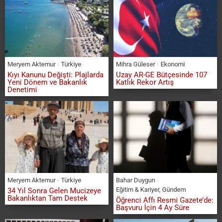
Meryem Aktemur
Türkiye
Mihra Güleser
Ekonomi
Kıyı Kanunu Değişti: Plajlarda
Uzay AR-GE Bütçesinde 107
Yeni Dönem ve Bakanlık
Katlık Rekor Artış
Denetimi
Meryem Aktemur
Türkiye
Bahar Duygun
Eğitim & Kariyer
,
Gündem
34 Yıl Sonra Gelen Mucizeye
Bakanlıktan Tam Destek
Öğrenci Affı Resmi Gazete’de:
Başvuru İçin 4 Ay Süre