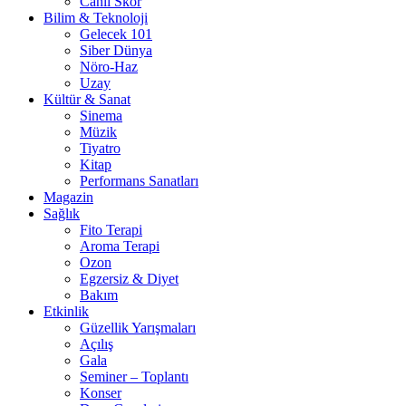
Canlı Skor
Bilim & Teknoloji
Gelecek 101
Siber Dünya
Nöro-Haz
Uzay
Kültür & Sanat
Sinema
Müzik
Tiyatro
Kitap
Performans Sanatları
Magazin
Sağlık
Fito Terapi
Aroma Terapi
Ozon
Egzersiz & Diyet
Bakım
Etkinlik
Güzellik Yarışmaları
Açılış
Gala
Seminer – Toplantı
Konser