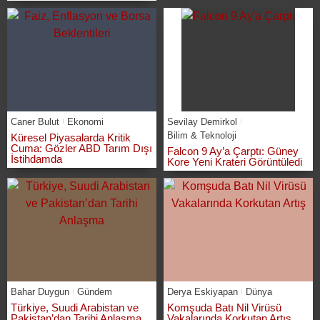
Caner Bulut
Ekonomi
Sevilay Demirkol
Bilim & Teknoloji
Küresel Piyasalarda Kritik
Cuma: Gözler ABD Tarım Dışı
Falcon 9 Ay’a Çarptı: Güney
İstihdamda
Kore Yeni Krateri Görüntüledi
Bahar Duygun
Gündem
Derya Eskiyapan
Dünya
Türkiye, Suudi Arabistan ve
Komşuda Batı Nil Virüsü
Pakistan’dan Tarihi Anlaşma
Vakalarında Korkutan Artış