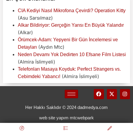
CIA Kediyi Nasıl Mikrofona Çevirdi? Operation Kitty
(Asu Sarsılmaz)
Alkar Bildiriyor: Gerçeğin Yarısı En Büyük Yalandır
(Alkar)
Örümcek-Adam: Yepyeni Bir Gün İncelemesi ve
(Aydın Mtc)
Detayları
Neden Devamı Yok Dedirten 10 Efsane Film Listesi
(Almira İslimyeli)
Telefonları Masaya Koyduk: Perfect Strangers vs.
(Almira İslimyeli)
Cebimdeki Yabancı!
Her Hakkı Saklıdır © 2024 dadmedya.com
web site yapım mtcwebpark