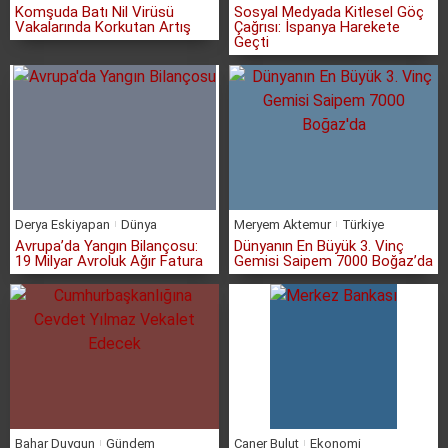
Komşuda Batı Nil Virüsü
Sosyal Medyada Kitlesel Göç
Vakalarında Korkutan Artış
Çağrısı: İspanya Harekete
Geçti
Derya Eskiyapan
Dünya
Meryem Aktemur
Türkiye
Avrupa’da Yangın Bilançosu:
Dünyanın En Büyük 3. Vinç
19 Milyar Avroluk Ağır Fatura
Gemisi Saipem 7000 Boğaz’da
Bahar Duygun
Gündem
Caner Bulut
Ekonomi