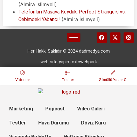
(Almira İslimyeli)
Telefonları Masaya Koyduk: Perfect Strangers vs.
(Almira İslimyeli)
Cebimdeki Yabancı!
Her Hakkı Saklıdır © 2024 dadmedya.com
web site yapım mtcwebpark
Videolar
Testler
Gönüllü Yazar Ol
Marketing
Popcast
Video Galeri
Testler
Hava Durumu
Döviz Kuru
Vizyonda Bu Hafta
Haftanın Kitapları