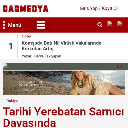
Giriş Yap / Kayıt Ol
Menü
DÜNYA
Bilim & Teknoloji
Kültür & Sanat
Komşuda Batı Nil Virüsü Vakalarında
1
Korkutan Artış
Yazar:
Derya Eskiyapan
Türkiye
Tarihi Yerebatan Sarnıcı
Davasında