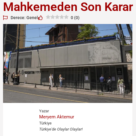
Mahkemeden Son Karar
Derece: Genel
0
(
0
)
Yazar
Meryem Aktemur
Türkiye
Türkiye'de Olaylar Olaylar!