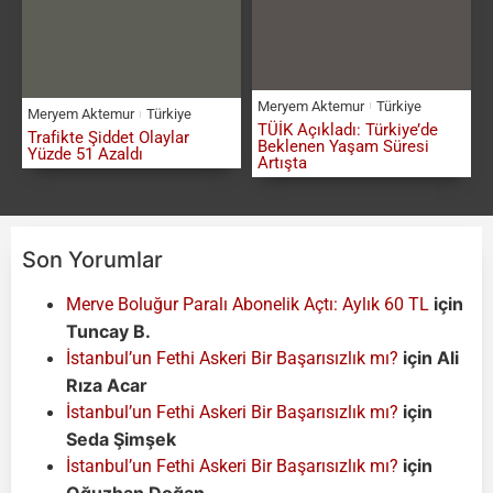
Meryem Aktemur
Türkiye
Meryem Aktemur
Türkiye
TÜİK Açıkladı: Türkiye’de
Trafikte Şiddet Olaylar
Beklenen Yaşam Süresi
Yüzde 51 Azaldı
Artışta
Son Yorumlar
için
Merve Boluğur Paralı Abonelik Açtı: Aylık 60 TL
Tuncay B.
için
Ali
İstanbul’un Fethi Askeri Bir Başarısızlık mı?
Rıza Acar
için
İstanbul’un Fethi Askeri Bir Başarısızlık mı?
Seda Şimşek
için
İstanbul’un Fethi Askeri Bir Başarısızlık mı?
Oğuzhan Doğan