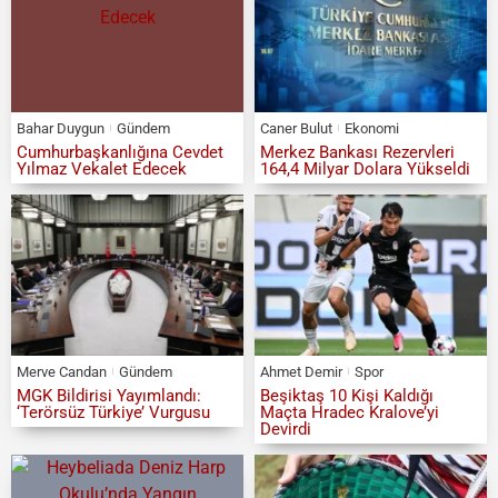
Bahar Duygun
Gündem
Caner Bulut
Ekonomi
Cumhurbaşkanlığına Cevdet
Merkez Bankası Rezervleri
Yılmaz Vekalet Edecek
164,4 Milyar Dolara Yükseldi
Merve Candan
Gündem
Ahmet Demir
Spor
MGK Bildirisi Yayımlandı:
Beşiktaş 10 Kişi Kaldığı
‘Terörsüz Türkiye’ Vurgusu
Maçta Hradec Kralove’yi
Devirdi