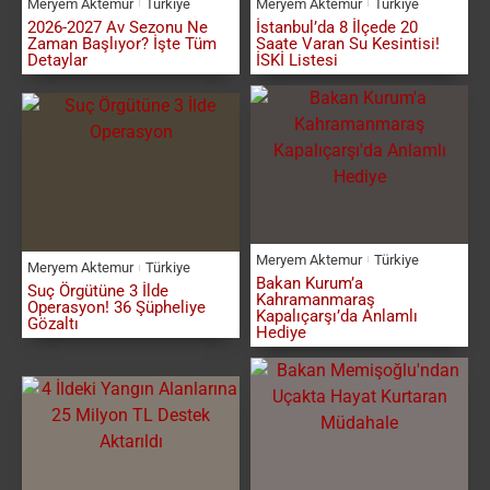
Meryem Aktemur
Türkiye
Meryem Aktemur
Türkiye
2026-2027 Av Sezonu Ne
İstanbul’da 8 İlçede 20
Zaman Başlıyor? İşte Tüm
Saate Varan Su Kesintisi!
Detaylar
İSKİ Listesi
Meryem Aktemur
Türkiye
Meryem Aktemur
Türkiye
Bakan Kurum’a
Suç Örgütüne 3 İlde
Kahramanmaraş
Operasyon! 36 Şüpheliye
Kapalıçarşı’da Anlamlı
Gözaltı
Hediye