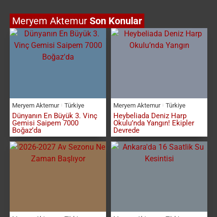
Meryem Aktemur
Son Konular
Meryem Aktemur
Türkiye
Meryem Aktemur
Türkiye
Dünyanın En Büyük 3. Vinç
Heybeliada Deniz Harp
Gemisi Saipem 7000
Okulu’nda Yangın! Ekipler
Boğaz’da
Devrede