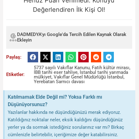
Henüz Puan Verilmedi. Konuyu
Değerlendiren İlk Kişi Ol!
DADMEDYA'yı Google'da Tercih Edilen Kaynak Olarak
Ekleyin
Paylaş:
5737 sayılı Vakıflar Kanunu
,
Fatih kültür mirası
,
İBB tarihi eser tahliye
,
İstanbul tarihi yarımada
Etiketler:
mülkiyet
,
Vakıflar Genel Müdürlüğü İstanbul
,
Yerebatan Sarnıcı davası
Katılmamak Elde Değil mi? Yoksa Farklı mı
Düşünüyorsunuz?
Yazılanlar hakkında ne düşündüğünüzü merak ediyoruz.
Katıldığınız noktalar neler, eksik kaldığını düşündüğünüz
yerler ya da sormak istediğiniz sorularınız var mı? Birkaç
cümlenizle belirtebilir, içeriğimize değer katabilirsiniz.