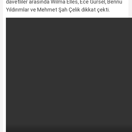
davetliler arasında
Wilma Elles
,
Ece Gürsel
,
Bennu
Yıldırımlar
ve
Mehmet Şah Çelik
dikkat çekti.