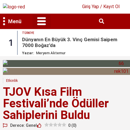
Giriş Yap / Kayıt Ol
Menü
TÜRKIYE
Bilim & Teknoloji
Kültür & Sanat
Dünyanın En Büyük 3. Vinç Gemisi Saipem
1
7000 Boğaz’da
Yazar:
Meryem Aktemur
Etkinlik
TJOV Kısa Film
Festivali’nde Ödüller
Sahiplerini Buldu
Derece: Genel
0
(
0
)