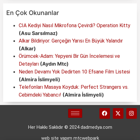
En Çok Okunanlar
CIA Kediyi Nasıl Mikrofona Çevirdi? Operation Kitty
(Asu Sarsılmaz)
Alkar Bildiriyor: Gerçeğin Yarısı En Büyük Yalandır
(Alkar)
Örümcek-Adam: Yepyeni Bir Gün İncelemesi ve
(Aydın Mtc)
Detayları
Neden Devamı Yok Dedirten 10 Efsane Film Listesi
(Almira İslimyeli)
Telefonları Masaya Koyduk: Perfect Strangers vs.
(Almira İslimyeli)
Cebimdeki Yabancı!
Her Hakkı Saklıdır © 2024 dadmedya.com
web site yapım mtcwebpark