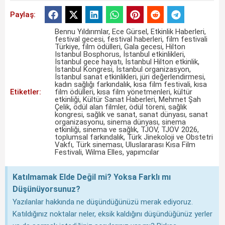
Paylaş:
Bennu Yıldırımlar
,
Ece Gürsel
,
Etkinlik Haberleri
,
festival gecesi
,
festival haberleri
,
film festivali
Türkiye
,
film ödülleri
,
Gala gecesi
,
Hilton
Istanbul Bosphorus
,
İstanbul etkinlikleri
,
İstanbul gece hayatı
,
İstanbul Hilton etkinlik
,
İstanbul Kongresi
,
İstanbul organizasyon
,
İstanbul sanat etkinlikleri
,
jüri değerlendirmesi
,
kadın sağlığı farkındalık
,
kısa film festivali
,
kısa
Etiketler:
film ödülleri
,
kısa film yönetmenleri
,
kültür
etkinliği
,
Kültür Sanat Haberleri
,
Mehmet Şah
Çelik
,
ödül alan filmler
,
ödül töreni
,
sağlık
kongresi
,
sağlık ve sanat
,
sanat dünyası
,
sanat
organizasyonu
,
sinema dünyası
,
sinema
etkinliği
,
sinema ve sağlık
,
TJOV
,
TJOV 2026
,
toplumsal farkındalık
,
Türk Jinekoloji ve Obstetri
Vakfı
,
Türk sineması
,
Uluslararası Kısa Film
Festivali
,
Wilma Elles
,
yapımcılar
Katılmamak Elde Değil mi? Yoksa Farklı mı
Düşünüyorsunuz?
Yazılanlar hakkında ne düşündüğünüzü merak ediyoruz.
Katıldığınız noktalar neler, eksik kaldığını düşündüğünüz yerler