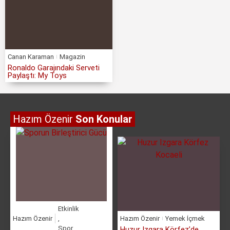
Canan Karaman
Magazin
Ronaldo Garajındaki Serveti
Paylaştı: My Toys
Hazım Özenir
Son Konular
Etkinlik
Hazım Özenir
,
Hazım Özenir
Yemek İçmek
Spor
Huzur Izgara Körfez’de