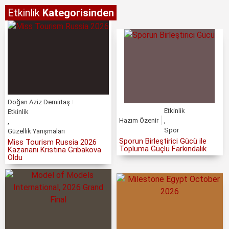
Etkinlik
Kategorisinden
Doğan Aziz Demirtaş
Etkinlik
Etkinlik
Hazım Özenir
,
,
Spor
Güzellik Yarışmaları
Sporun Birleştirici Gücü ile
Miss Tourism Russia 2026
Topluma Güçlü Farkındalık
Kazananı Kristina Gribakova
Oldu