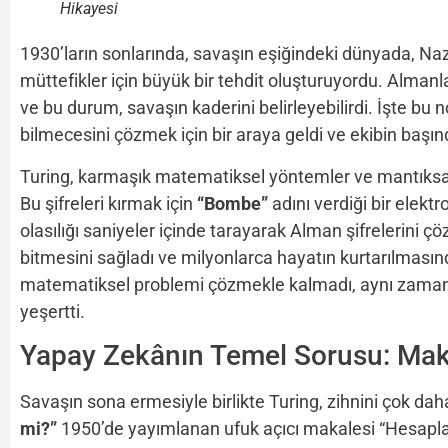
Hikayesi
1930’ların sonlarında, savaşın eşiğindeki dünyada, Naz
müttefikler için büyük bir tehdit oluşturuyordu. Alman
ve bu durum, savaşın kaderini belirleyebilirdi. İşte bu 
bilmecesini çözmek için bir araya geldi ve ekibin başın
Turing, karmaşık matematiksel yöntemler ve mantıksal 
Bu şifreleri kırmak için
“Bombe”
adını verdiği bir elek
olasılığı saniyeler içinde tarayarak Alman şifrelerini çö
bitmesini sağladı ve milyonlarca hayatın kurtarılmasında
matematiksel problemi çözmekle kalmadı, aynı zamand
yeşertti.
Yapay Zekânın Temel Sorusu: Maki
Savaşın sona ermesiyle birlikte Turing, zihnini çok da
mi?”
1950’de yayımlanan ufuk açıcı makalesi “Hesapl