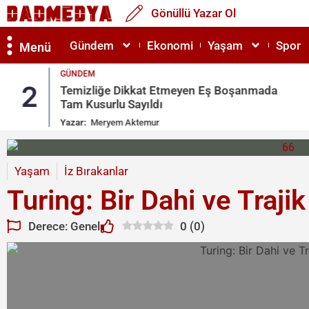
Gönüllü Yazar Ol
Gündem
Ekonomi
Yaşam
Spor
Menü
GÜNDEM
2
Temizliğe Dikkat Etmeyen Eş Boşanmada
Tam Kusurlu Sayıldı
Yazar:
Meryem Aktemur
Yaşam
İz Bırakanlar
Turing: Bir Dahi ve Traji
Derece: Genel
0
(
0
)