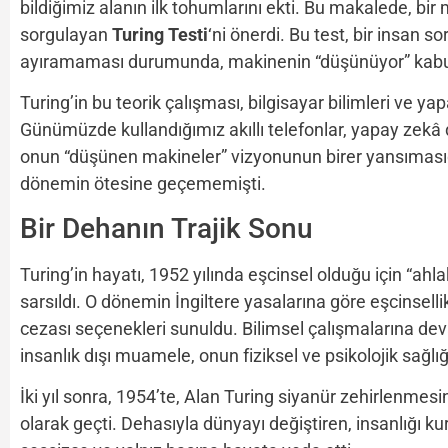
bildiğimiz alanın ilk tohumlarını ekti. Bu makalede, bir
sorgulayan
Turing Testi
‘ni önerdi. Bu test, bir insan s
ayıramaması durumunda, makinenin “düşünüyor” kabul 
Turing’in bu teorik çalışması, bilgisayar bilimleri ve yapa
Günümüzde kullandığımız akıllı telefonlar, yapay zekâ 
onun “düşünen makineler” vizyonunun birer yansımasıdı
dönemin ötesine geçememişti.
Bir Dehanın Trajik Sonu
Turing’in hayatı, 1952 yılında eşcinsel olduğu için “ahla
sarsıldı. O dönemin İngiltere yasalarına göre eşcinsell
cezası seçenekleri sunuldu. Bilimsel çalışmalarına de
insanlık dışı muamele, onun fiziksel ve psikolojik sağlığ
İki yıl sonra, 1954’te, Alan Turing siyanür zehirlenmesi
olarak geçti. Dehasıyla dünyayı değiştiren, insanlığı k