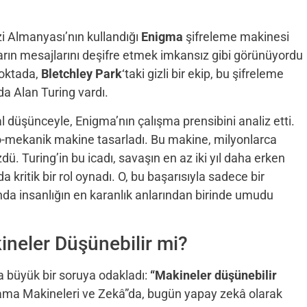
i Almanyası’nın kullandığı
Enigma
şifreleme makinesi
ların mesajlarını deşifre etmek imkansız gibi görünüyordu
noktada,
Bletchley Park
‘taki gizli bir ekip, bu şifreleme
da Alan Turing vardı.
düşünceyle, Enigma’nın çalışma prensibini analiz etti.
tro-mekanik makine tasarladı. Bu makine, milyonlarca
zdü. Turing’in bu icadı, savaşın en az iki yıl daha erken
 kritik bir rol oynadı. O, bu başarısıyla sadece bir
a insanlığın en karanlık anlarından birinde umudu
neler Düşünebilir mi?
ha büyük bir soruya odakladı:
“Makineler düşünebilir
ama Makineleri ve Zekâ”da, bugün yapay zekâ olarak