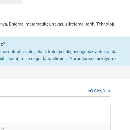
ünya
,
Enigma
,
matematikçi
,
savaş
,
şifreleme
,
tarih
,
Teknoloji
,
uz?
nız noktalar neler, eksik kaldığını düşündüğünüz yerler ya da
lir, içeriğimize değer katabilirsiniz. Yorumlarınızı bekliyoruz!
Giriş Yap
[+]