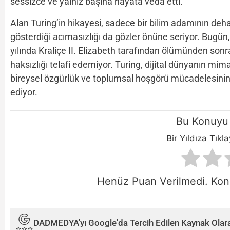
sessizce ve yalnız başına hayata veda etti.
Alan Turing’in hikayesi, sadece bir bilim adamının deha
gösterdiği acımasızlığı da gözler önüne seriyor. Bugün
yılında Kraliçe II. Elizabeth tarafından ölümünden son
haksızlığı telafi edemiyor. Turing, dijital dünyanın mi
bireysel özgürlük ve toplumsal hoşgörü mücadelesini
ediyor.
Bu Konuyu 
Bir Yıldıza Tıkl
Henüz Puan Verilmedi. Konu
DADMEDYA'yı Google'da Tercih Edilen Kaynak Olara