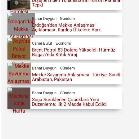
Dışişleri’nden Yunanistan’ın Turizm Planına
Tepki
Bahar Duygun
Gündem
Erdoğan’dan Mekke Anlaşması
Açıklaması: Kardeş Ülkelere Açık
Caner Bulut
Ekonomi
Brent Petrol 83 Dolara Yükseldi: Hürmüz
Boğazı’nda Kritik Viraj
Bahar Duygun
Gündem
Mekke Savunma Anlaşması: Türkiye, Suudi
Arabistan, Pakistan
Bahar Duygun
Gündem
Suça Sürüklenen Çocuklara Yeni
Düzenleme: İlk 2 Madde Kabul Edildi