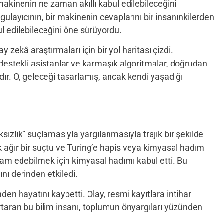
 makinenin ne zaman akıllı kabul edilebileceğini
orgulayıcının, bir makinenin cevaplarını bir insanınkilerden
edilebileceğini öne sürüyordu.
y zekâ araştırmaları için bir yol haritası çizdi.
destekli asistanlar ve karmaşık algoritmalar, doğrudan
r. O, geleceği tasarlamış, ancak kendi yaşadığı
ksızlık” suçlamasıyla yargılanmasıyla trajik bir şekilde
ik ağır bir suçtu ve Turing’e hapis veya kimyasal hadım
vam edebilmek için kimyasal hadımı kabul etti. Bu
ını derinden etkiledi.
nden hayatını kaybetti. Olay, resmi kayıtlara intihar
urtaran bu bilim insanı, toplumun önyargıları yüzünden