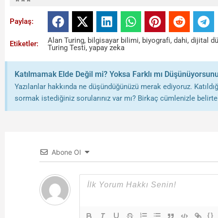
Paylaş:
Alan Turing
,
bilgisayar bilimi
,
biyografi
,
dahi
,
dijital d
Etiketler:
Turing Testi
,
yapay zeka
Katılmamak Elde Değil mi? Yoksa Farklı mı Düşünüyorsun
Yazılanlar hakkında ne düşündüğünüzü merak ediyoruz. Katıldığı
sormak istediğiniz sorularınız var mı? Birkaç cümlenizle belirtebi
Abone Ol
{}