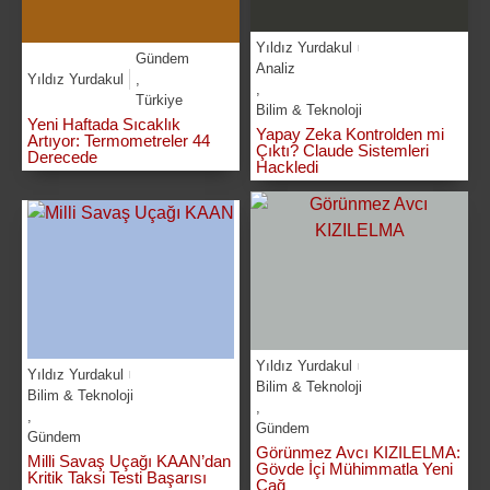
Yıldız Yurdakul
Gündem
Analiz
Yıldız Yurdakul
,
,
Türkiye
Bilim & Teknoloji
Yeni Haftada Sıcaklık
Yapay Zeka Kontrolden mi
Artıyor: Termometreler 44
Çıktı? Claude Sistemleri
Derecede
Hackledi
Yıldız Yurdakul
Yıldız Yurdakul
Bilim & Teknoloji
Bilim & Teknoloji
,
,
Gündem
Gündem
Görünmez Avcı KIZILELMA:
Milli Savaş Uçağı KAAN’dan
Gövde İçi Mühimmatla Yeni
Kritik Taksi Testi Başarısı
Çağ