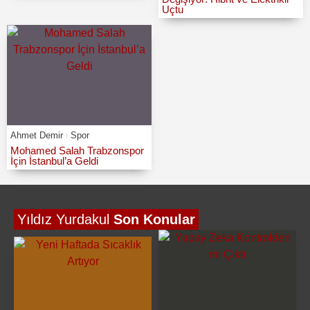
Uçtu
Ahmet Demir
Spor
Mohamed Salah Trabzonspor
İçin İstanbul’a Geldi
Yıldız Yurdakul
Son Konular