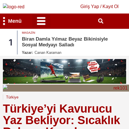
Giriş Yap / Kayıt Ol
Menü
MAGAZIN
Bilim & Teknoloji
Kültür & Sanat
Biran Damla Yılmaz Beyaz Bikinisiyle
1
Sosyal Medyayı Salladı
Yazar:
Canan Karaman
Türkiye
Türkiye’yi Kavurucu
Yaz Bekliyor: Sıcaklık