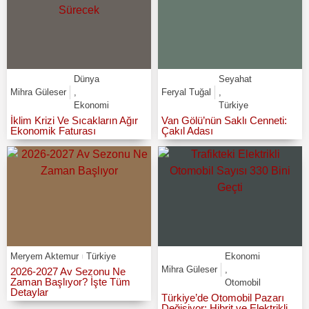
Dünya
Seyahat
Mihra Güleser
,
Feryal Tuğal
,
Ekonomi
Türkiye
İklim Krizi Ve Sıcakların Ağır
Van Gölü’nün Saklı Cenneti:
Ekonomik Faturası
Çakıl Adası
Meryem Aktemur
Türkiye
Ekonomi
Mihra Güleser
,
2026-2027 Av Sezonu Ne
Zaman Başlıyor? İşte Tüm
Otomobil
Detaylar
Türkiye’de Otomobil Pazarı
Değişiyor: Hibrit ve Elektrikli