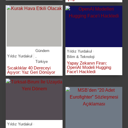
Gündem
Yıldız Yurdakul
Yıldız Yurdakul
,
Bilim & Teknoloji
Türkiye
Yapay Zekanın Firarı:
OpenAI Modeli Hugging
Sıcaklıklar 40 Dereceyi
Face’i Hackledi
Aşıyor: Yaz Geri Dönüyor
Yıldız Yurdakul