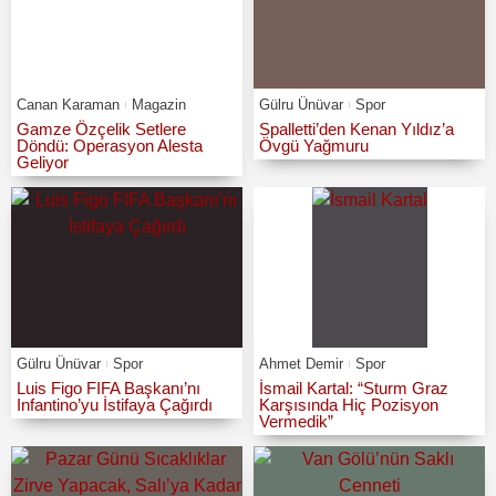
Canan Karaman
Magazin
Gülru Ünüvar
Spor
Gamze Özçelik Setlere
Spalletti’den Kenan Yıldız’a
Döndü: Operasyon Alesta
Övgü Yağmuru
Geliyor
Gülru Ünüvar
Spor
Ahmet Demir
Spor
Luis Figo FIFA Başkanı’nı
İsmail Kartal: “Sturm Graz
Infantino’yu İstifaya Çağırdı
Karşısında Hiç Pozisyon
Vermedik”