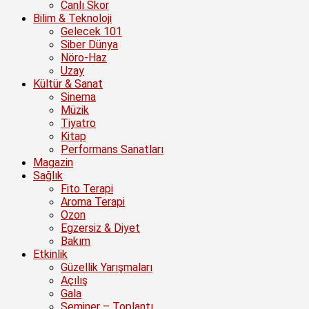
Canlı Skor
Bilim & Teknoloji
Gelecek 101
Siber Dünya
Nöro-Haz
Uzay
Kültür & Sanat
Sinema
Müzik
Tiyatro
Kitap
Performans Sanatları
Magazin
Sağlık
Fito Terapi
Aroma Terapi
Ozon
Egzersiz & Diyet
Bakım
Etkinlik
Güzellik Yarışmaları
Açılış
Gala
Seminer – Toplantı