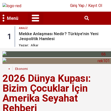
Giriş Yap / Kayıt Ol
Menü
ANALIZ
Bilim & Teknoloji
Kültür & Sanat
Mekke Anlaşması Nedir? Türkiye’nin Yeni
1
Jeopolitik Hamlesi
Yazar:
Alkar
Ekonomi
2026 Dünya Kupası:
Bizim Çocuklar İçin
Amerika Seyahat
Rehberi