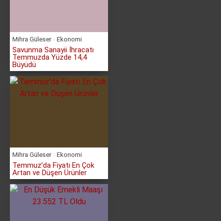
Mihra Güleser
Ekonomi
Savunma Sanayii İhracatı
Temmuzda Yüzde 14,4
Büyüdü
Mihra Güleser
Ekonomi
Temmuz’da Fiyatı En Çok
Artan ve Düşen Ürünler