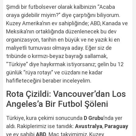
Şimdi bir futbolsever olarak kalbinizin “Acaba
oraya gidebilir miyim?” diye çarptığını biliyorum.
Kuzey Amerika’nın ev sahipliğinde; ABD, Kanada ve
Meksika’nın ortaklığında düzenlenecek bu dev
organizasyon, tarihin en büyük ve ne yazık ki en
maliyetli turnuvası olmaya aday. Eğer siz de
tribünde o kırmızı-beyaz bayrağı sallamak,
“Türkiye” diye haykırmak istiyorsanız; gelin bu 12
günlük “rüya rotayı” ve cüzdanı ne kadar
hafifleteceğini beraber inceleyelim.
Rota Çizildi: Vancouver’dan Los
Angeles’a Bir Futbol Şöleni
Türkiye, kura çekimi sonucunda
D Grubu
’nda yer
aldı. Rakiplerimiz ise tanıdık:
Avustralya
,
Paraguay
ve ev sahibi
ABD
. Maç takvimimiz, Kuzey