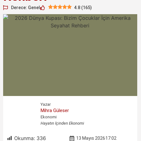
Derece: Genel
4.8
(
165
)
Yazar
Mihra Güleser
Ekonomi
Hayatın İçinden Ekonomi
Okunma:
336
13 Mayıs 2026
17:02