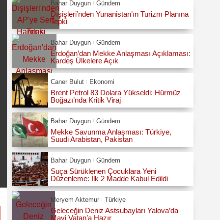
Bahar Duygun
Gündem
Dışişleri’nden Yunanistan’ın Turizm Planına
Tepki
Bahar Duygun
Gündem
Erdoğan’dan Mekke Anlaşması Açıklaması:
Kardeş Ülkelere Açık
Caner Bulut
Ekonomi
Brent Petrol 83 Dolara Yükseldi: Hürmüz
Boğazı’nda Kritik Viraj
Bahar Duygun
Gündem
Mekke Savunma Anlaşması: Türkiye,
Suudi Arabistan, Pakistan
Bahar Duygun
Gündem
Suça Sürüklenen Çocuklara Yeni
Düzenleme: İlk 2 Madde Kabul Edildi
Meryem Aktemur
Türkiye
Geleceğin Deniz Astsubayları Yalova’da
Mavi Vatan’a Hazır