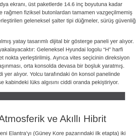
dya ekranı, üst paketlerde 14.6 inç boyutuna kadar
ne rağmen fiziksel butonlardan tamamen vazgeçilmemiş
rleştirilen geleneksel şalter tipi düğmeler, sürüş güvenliğ
 yatay tasarımlı dijital bir gösterge paneli yer alıyor.
yakalayacaktır: Geleneksel Hyundai logolu “H” harfi
nokta yerleştirilmiş. Ayrıca vites seçicinin direksiyon
aşınması, orta konsolda devasa bir boşluk yaratmış.
i yer alıyor. Yolcu tarafındaki ön konsol panelinde
kabindeki lüks algısını ciddi oranda pekiştiriyor.
mosferik ve Akıllı Hibrit
eni Elantra’yı (Güney Kore pazarındaki ilk etapta) iki