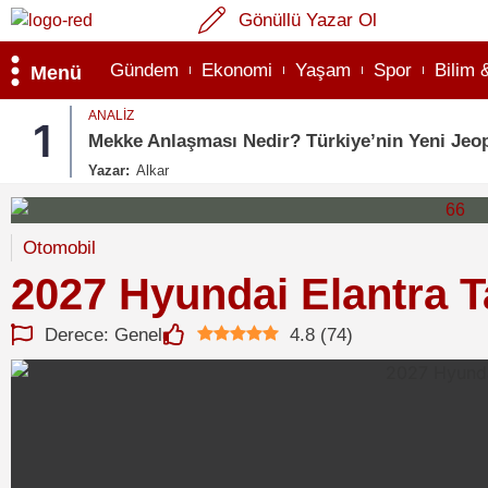
Gönüllü Yazar Ol
Gündem
Ekonomi
Yaşam
Spor
Bilim 
Menü
ANALIZ
1
Mekke Anlaşması Nedir? Türkiye’nin Yeni Jeop
Yazar:
Alkar
Otomobil
2027 Hyundai Elantra Ta
Derece: Genel
4.8
(
74
)