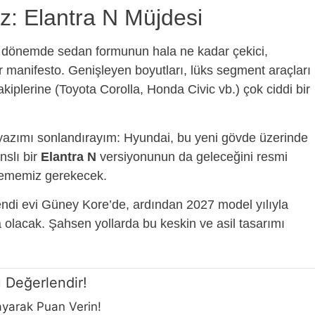
z: Elantra N Müjdesi
u dönemde sedan formunun hala ne kadar çekici,
bir manifesto. Genişleyen boyutları, lüks segment araçları
rakiplerine (Toyota Corolla, Honda Civic vb.) çok ciddi bir
k yazımı sonlandırayım: Hyundai, bu yeni gövde üzerinde
nslı bir
Elantra N
versiyonunun da geleceğini resmi
klememiz gerekecek.
endi evi Güney Kore’de, ardından 2027 model yılıyla
olacak. Şahsen yollarda bu keskin ve asil tasarımı
 Değerlendir!
layarak Puan Verin!