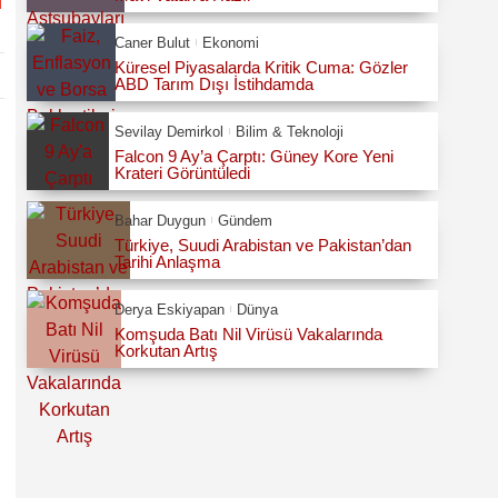
Caner Bulut
Ekonomi
Küresel Piyasalarda Kritik Cuma: Gözler
ABD Tarım Dışı İstihdamda
Sevilay Demirkol
Bilim & Teknoloji
Falcon 9 Ay’a Çarptı: Güney Kore Yeni
Krateri Görüntüledi
Bahar Duygun
Gündem
Türkiye, Suudi Arabistan ve Pakistan’dan
Tarihi Anlaşma
Derya Eskiyapan
Dünya
Komşuda Batı Nil Virüsü Vakalarında
Korkutan Artış