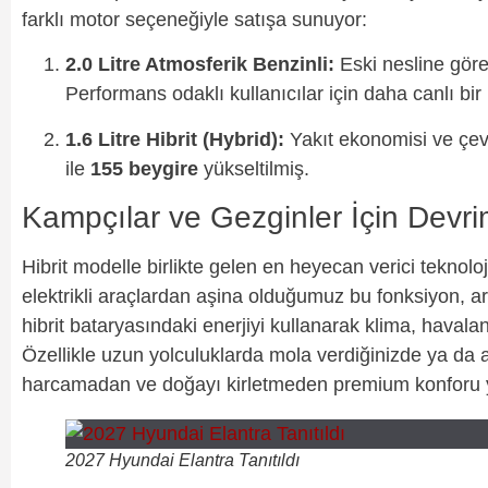
farklı motor seçeneğiyle satışa sunuyor:
2.0 Litre Atmosferik Benzinli:
Eski nesline gör
Performans odaklı kullanıcılar için daha canlı bir
1.6 Litre Hibrit (Hybrid):
Yakıt ekonomisi ve çevr
ile
155 beygire
yükseltilmiş.
Kampçılar ve Gezginler İçin Devr
Hibrit modelle birlikte gelen en heyecan verici teknoloj
elektrikli araçlardan aşina olduğumuz bu fonksiyon, 
hibrit bataryasındaki enerjiyi kullanarak klima, havala
Özellikle uzun yolculuklarda mola verdiğinizde ya da 
harcamadan ve doğayı kirletmeden premium konforu
2027 Hyundai Elantra Tanıtıldı