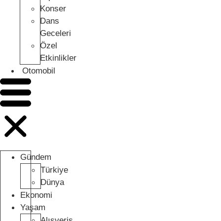
Konser
Dans
Geceleri
Özel
Etkinlikler
Otomobil
Gündem
Türkiye
Dünya
Ekonomi
Yaşam
Alışveriş