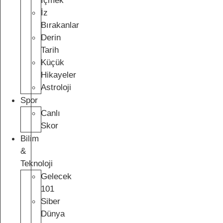
İçmek
İz
Bırakanlar
Derin
Tarih
Küçük
Hikayeler
Astroloji
Spor
Canlı
Skor
Bilim
&
Teknoloji
Gelecek
101
Siber
Dünya