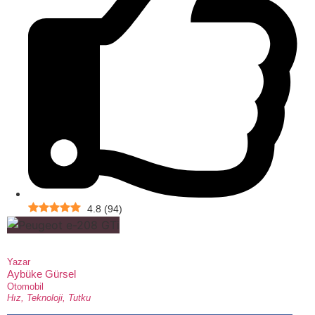
4.8
(
94
)
Yazar
Aybüke Gürsel
Otomobil
Hız, Teknoloji, Tutku