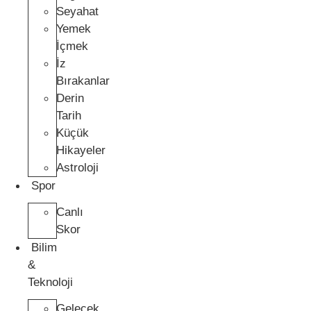
Seyahat
Yemek
İçmek
İz
Bırakanlar
Derin
Tarih
Küçük
Hikayeler
Astroloji
Spor
Canlı
Skor
Bilim
&
Teknoloji
Gelecek