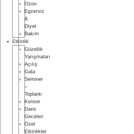
Ozon
Egzersiz
&
Diyet
Bakım
Etkinlik
Güzellik
Yarışmaları
Açılış
Gala
Seminer
–
Toplantı
Konser
Dans
Geceleri
Özel
Etkinlikler