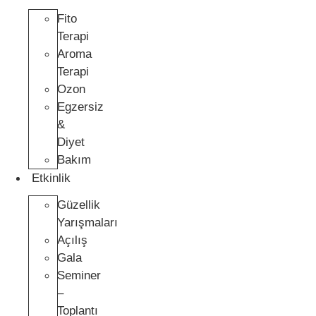
Fito
Terapi
Aroma
Terapi
Ozon
Egzersiz
&
Diyet
Bakım
Etkinlik
Güzellik
Yarışmaları
Açılış
Gala
Seminer
–
Toplantı