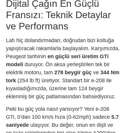
Dijital Çağın En Güçlü
Fransızı: Teknik Detaylar
ve Performans
Lafı hiç dolandırmadan, doğrudan bizi koltuğa
yapıştıracak rakamlarla başlayalım. Karşımızda,
Peugeot tarihinin
en güçlü seri üretim GTi
modeli
duruyor. Ön aksa yerleştirilen tek bir
elektrik motoru, tam
278 beygir güç
ve
344 Nm
tork
(254 lb ft) üretiyor. Standart bir e-208 ile
kıyasladığımızda, üzerine tam 124 beygir
eklenmiş bir güç patlamasından bahsediyoruz.
Peki bu güç yola nasıl yansıyor? Yeni e-208
GTi, 0’dan 100 km/s hıza (0-62mph) sadece
5.7
saniyede
ulaşıyor. Bu değer, onun en dişli ve
en taze rakiplerinden biri olan Alpine A290’dan