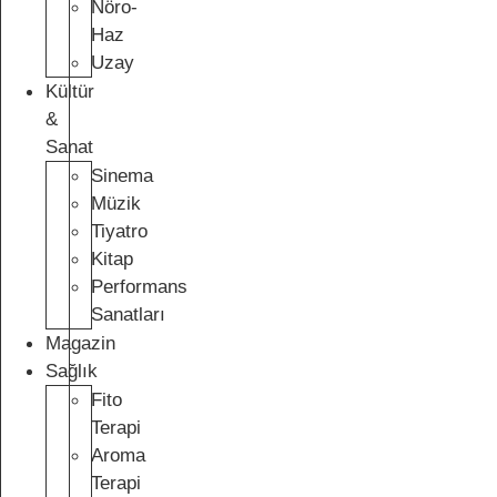
Nöro-
Haz
Uzay
Kültür
&
Sanat
Sinema
Müzik
Tiyatro
Kitap
Performans
Sanatları
Magazin
Sağlık
Fito
Terapi
Aroma
Terapi