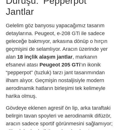
Duruşu: ‘Pepperpot’
Jantlar
Gelelim göz banyosu yapacağımız tasarım
detaylarına. Peugeot, e-208 GTi ile sadece
geleceğe bakmıyor, arkasına dönüp o hırçın
geçmişini de selamlıyor. Aracın üzerinde yer
alan
18 inçlik alaşım jantlar
, markanın
efsanevi atası
Peugeot 205 GTi
’ın ikonik
“pepperpot” (tuzluk) tarzı jant tasarımından
ilham alıyor. Geçmişin nostaljisiyle modern
aerodinamik hatların birleşimi tek kelimeyle
harika olmuş.
Gövdeye eklenen agresif ön lip, arka taraftaki
belirgin tavan spoyleri ve aerodinamik difüzör,
aracın sadece sportif görünmesini sağlamıyor;