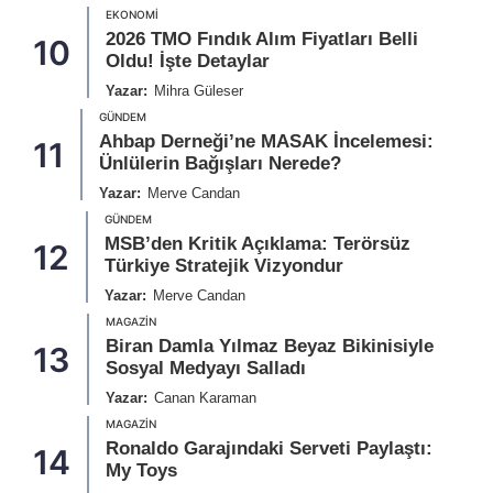
EKONOMI
2026 TMO Fındık Alım Fiyatları Belli
10
Oldu! İşte Detaylar
Yazar:
Mihra Güleser
GÜNDEM
Ahbap Derneği’ne MASAK İncelemesi:
11
Ünlülerin Bağışları Nerede?
Yazar:
Merve Candan
GÜNDEM
MSB’den Kritik Açıklama: Terörsüz
12
Türkiye Stratejik Vizyondur
Yazar:
Merve Candan
MAGAZIN
Biran Damla Yılmaz Beyaz Bikinisiyle
13
Sosyal Medyayı Salladı
Yazar:
Canan Karaman
MAGAZIN
Ronaldo Garajındaki Serveti Paylaştı:
14
My Toys