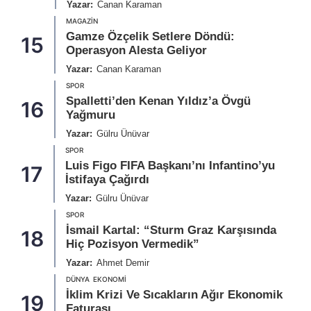
Yazar:
Canan Karaman
MAGAZIN
Gamze Özçelik Setlere Döndü:
15
Operasyon Alesta Geliyor
Yazar:
Canan Karaman
SPOR
Spalletti’den Kenan Yıldız’a Övgü
16
Yağmuru
Yazar:
Gülru Ünüvar
SPOR
Luis Figo FIFA Başkanı’nı Infantino’yu
17
İstifaya Çağırdı
Yazar:
Gülru Ünüvar
SPOR
İsmail Kartal: “Sturm Graz Karşısında
18
Hiç Pozisyon Vermedik”
Yazar:
Ahmet Demir
DÜNYA
EKONOMI
İklim Krizi Ve Sıcakların Ağır Ekonomik
19
Faturası