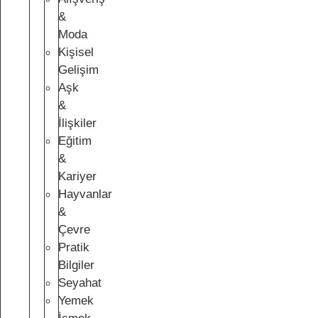
&
Moda
Kişisel
Gelişim
Aşk
&
İlişkiler
Eğitim
&
Kariyer
Hayvanlar
&
Çevre
Pratik
Bilgiler
Seyahat
Yemek