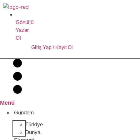
İçeriğe
atla
Gönüllü
Yazar
Ol
Giriş Yap / Kayıt Ol
Menü
Gündem
Türkiye
Dünya