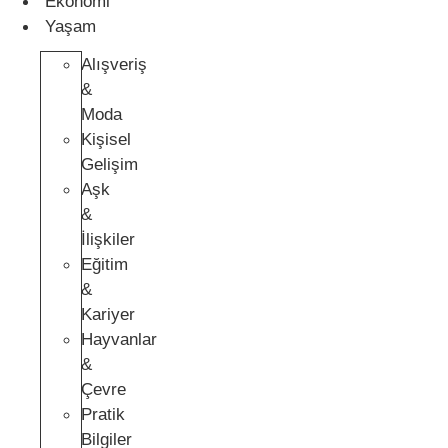
Ekonomi
Yaşam
Alışveriş
&
Moda
Kişisel
Gelişim
Aşk
&
İlişkiler
Eğitim
&
Kariyer
Hayvanlar
&
Çevre
Pratik
Bilgiler