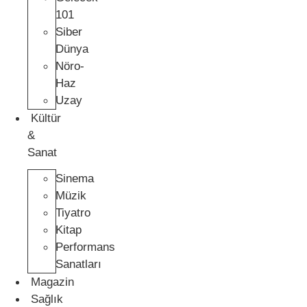
101
Siber
Dünya
Nöro-
Haz
Uzay
Kültür
&
Sanat
Sinema
Müzik
Tiyatro
Kitap
Performans
Sanatları
Magazin
Sağlık