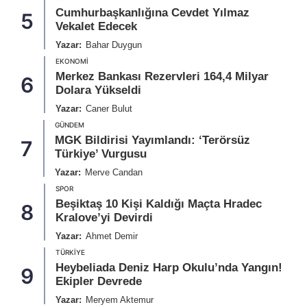
Cumhurbaşkanlığına Cevdet Yılmaz
5
Vekalet Edecek
Yazar:
Bahar Duygun
EKONOMI
Merkez Bankası Rezervleri 164,4 Milyar
6
Dolara Yükseldi
Yazar:
Caner Bulut
GÜNDEM
MGK Bildirisi Yayımlandı: ‘Terörsüz
7
Türkiye’ Vurgusu
Yazar:
Merve Candan
SPOR
Beşiktaş 10 Kişi Kaldığı Maçta Hradec
8
Kralove’yi Devirdi
Yazar:
Ahmet Demir
TÜRKIYE
Heybeliada Deniz Harp Okulu’nda Yangın!
9
Ekipler Devrede
Yazar:
Meryem Aktemur