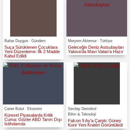
Bahar Duygun
Gündem
Meryem Aktemur
Türkiye
Suça Sürüklenen Çocuklara
Geleceğin Deniz Astsubayları
Yeni Düzenleme: İlk 2 Madde
Yalova’da Mavi Vatan’a Hazır
Kabul Edildi
Caner Bulut
Ekonomi
Sevilay Demirkol
Bilim & Teknoloji
Küresel Piyasalarda Kritik
Cuma: Gözler ABD Tarım Dışı
Falcon 9 Ay’a Çarptı: Güney
İstihdamda
Kore Yeni Krateri Görüntüledi