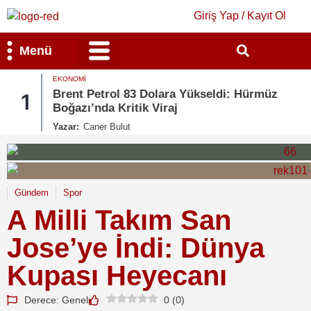
Giriş Yap / Kayıt Ol
Menü
EKONOMI
Bilim & Teknoloji
Kültür & Sanat
Brent Petrol 83 Dolara Yükseldi: Hürmüz
1
Boğazı’nda Kritik Viraj
Yazar:
Caner Bulut
Gündem
Spor
A Milli Takım San
Jose’ye İndi: Dünya
Kupası Heyecanı
Derece: Genel
0
(
0
)