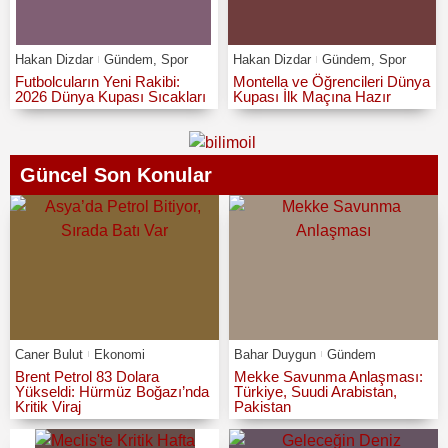
Hakan Dizdar
Gündem
,
Spor
Hakan Dizdar
Gündem
,
Spor
Futbolcuların Yeni Rakibi:
Montella ve Öğrencileri Dünya
2026 Dünya Kupası Sıcakları
Kupası İlk Maçına Hazır
Güncel Son Konular
Caner Bulut
Ekonomi
Bahar Duygun
Gündem
Brent Petrol 83 Dolara
Mekke Savunma Anlaşması:
Yükseldi: Hürmüz Boğazı’nda
Türkiye, Suudi Arabistan,
Kritik Viraj
Pakistan