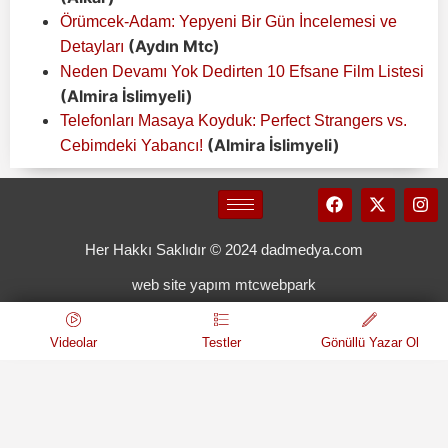
Örümcek-Adam: Yepyeni Bir Gün İncelemesi ve
(Aydın Mtc)
Detayları
Neden Devamı Yok Dedirten 10 Efsane Film Listesi
(Almira İslimyeli)
Telefonları Masaya Koyduk: Perfect Strangers vs.
(Almira İslimyeli)
Cebimdeki Yabancı!
Her Hakkı Saklıdır © 2024 dadmedya.com
web site yapım mtcwebpark
Videolar
Testler
Gönüllü Yazar Ol