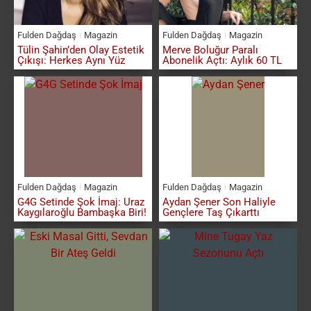
Fulden Dağdaş
Magazin
Fulden Dağdaş
Magazin
Tülin Şahin’den Olay Estetik
Merve Boluğur Paralı
Çıkışı: Herkes Aynı Yüz
Abonelik Açtı: Aylık 60 TL
Fulden Dağdaş
Magazin
Fulden Dağdaş
Magazin
G4G Setinde Şok İmaj: Uraz
Aydan Şener Son Haliyle
Kaygılaroğlu Bambaşka Biri!
Gençlere Taş Çıkarttı