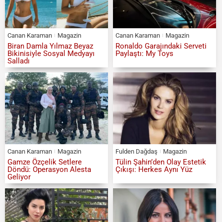
Canan Karaman
Magazin
Canan Karaman
Magazin
Biran Damla Yılmaz Beyaz
Ronaldo Garajındaki Serveti
Bikinisiyle Sosyal Medyayı
Paylaştı: My Toys
Salladı
Canan Karaman
Magazin
Fulden Dağdaş
Magazin
Gamze Özçelik Setlere
Tülin Şahin’den Olay Estetik
Döndü: Operasyon Alesta
Çıkışı: Herkes Aynı Yüz
Geliyor