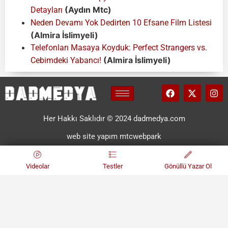
(Aydın Mtc)
Detayları
Neden Devamı Yok Dedirten 10 Efsane Film Listesi
(Almira İslimyeli)
Telefonları Masaya Koyduk: Perfect Strangers vs.
(Almira İslimyeli)
Cebimdeki Yabancı!
Her Hakkı Saklıdır © 2024 dadmedya.com
web site yapım mtcwebpark
Videolar
Testler
Gönüllü Yazar Ol