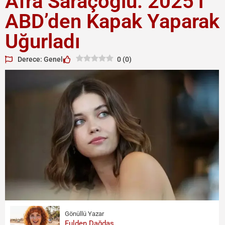
Afra Saraçoğlu: 2025’i
ABD’den Kapak Yaparak
Uğurladı
Derece: Genel
0
(
0
)
Gönüllü Yazar
Fulden Dağdaş