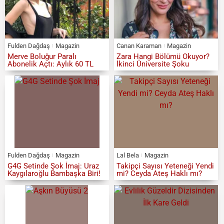
Fulden Dağdaş
Magazin
Canan Karaman
Magazin
Merve Boluğur Paralı
Zara Hangi Bölümü Okuyor?
Abonelik Açtı: Aylık 60 TL
İkinci Üniversite Şoku
Fulden Dağdaş
Magazin
Lal Bela
Magazin
G4G Setinde Şok İmaj: Uraz
Takipçi Sayısı Yeteneği Yendi
Kaygılaroğlu Bambaşka Biri!
mi? Ceyda Ateş Haklı mı?