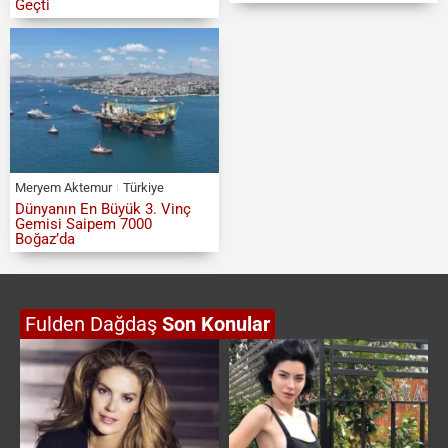
Geçti
Meryem Aktemur
Türkiye
Dünyanın En Büyük 3. Vinç
Gemisi Saipem 7000
Boğaz’da
Fulden Dağdaş
Son Konular