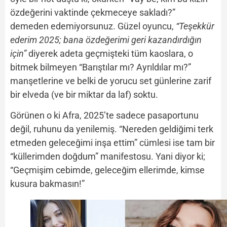
özdeğerini vaktinde çekmeceye sakladı?”
demeden edemiyorsunuz. Güzel oyuncu,
“Teşekkür
ederim 2025; bana özdeğerimi geri kazandırdığın
için”
diyerek adeta geçmişteki tüm kaoslara, o
bitmek bilmeyen “Barıştılar mı? Ayrıldılar mı?”
manşetlerine ve belki de yorucu set günlerine zarif
bir elveda (ve bir miktar da laf) soktu.
Görünen o ki Afra, 2025’te sadece pasaportunu
değil, ruhunu da yenilemiş. “Nereden geldiğimi terk
etmeden geleceğimi inşa ettim” cümlesi ise tam bir
“küllerimden doğdum” manifestosu. Yani diyor ki;
“Geçmişim cebimde, geleceğim ellerimde, kimse
kusura bakmasın!”