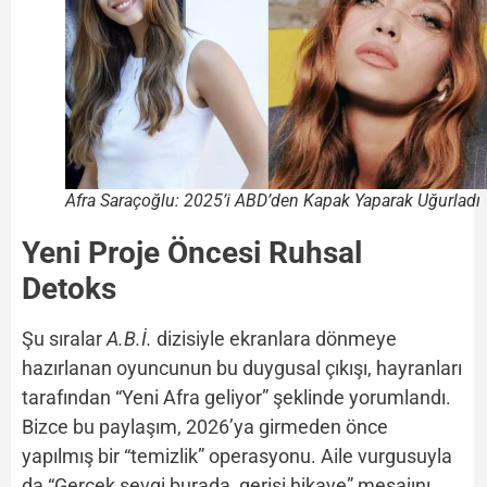
Afra Saraçoğlu: 2025’i ABD’den Kapak Yaparak Uğurladı
Yeni Proje Öncesi Ruhsal
Detoks
Şu sıralar
A.B.İ.
dizisiyle ekranlara dönmeye
hazırlanan oyuncunun bu duygusal çıkışı, hayranları
tarafından “Yeni Afra geliyor” şeklinde yorumlandı.
Bizce bu paylaşım, 2026’ya girmeden önce
yapılmış bir “temizlik” operasyonu. Aile vurgusuyla
da “Gerçek sevgi burada, gerisi hikaye” mesajını