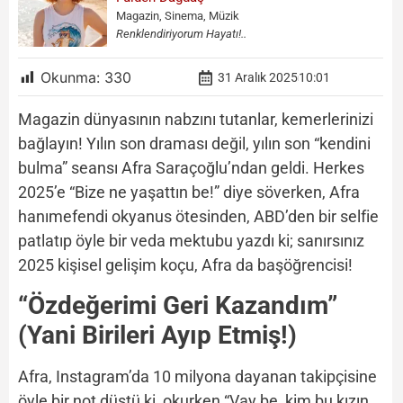
Magazin, Sinema, Müzik
Renklendiriyorum Hayatı!..
Okunma:
330
31 Aralık 2025
10:01
Magazin dünyasının nabzını tutanlar, kemerlerinizi
bağlayın! Yılın son draması değil, yılın son “kendini
bulma” seansı Afra Saraçoğlu’ndan geldi. Herkes
2025’e “Bize ne yaşattın be!” diye söverken, Afra
hanımefendi okyanus ötesinden, ABD’den bir selfie
patlatıp öyle bir veda mektubu yazdı ki; sanırsınız
2025 kişisel gelişim koçu, Afra da başöğrencisi!
“Özdeğerimi Geri Kazandım”
(Yani Birileri Ayıp Etmiş!)
Afra, Instagram’da 10 milyona dayanan takipçisine
öyle bir not düştü ki, okurken “Vay be, kim bu kızın