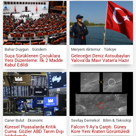
Bahar Duygun
Gündem
Meryem Aktemur
Türkiye
Suça Sürüklenen Çocuklara
Geleceğin Deniz Astsubayları
Yeni Düzenleme: İlk 2 Madde
Yalova’da Mavi Vatan’a Hazır
Kabul Edildi
Caner Bulut
Ekonomi
Sevilay Demirkol
Bilim & Teknoloji
Küresel Piyasalarda Kritik
Falcon 9 Ay’a Çarptı: Güney
Cuma: Gözler ABD Tarım Dışı
Kore Yeni Krateri Görüntüledi
İstihdamda