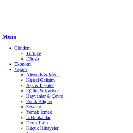
Menü
Gündem
Türkiye
Dünya
Ekonomi
Yaşam
Alışveriş & Moda
Kişisel Gelişim
Aşk & İlişkiler
Eğitim & Kariyer
Hayvanlar & Çevre
Pratik Bilgiler
Seyahat
Yemek İçmek
İz Bırakanlar
Derin Tarih
Küçük Hikayeler