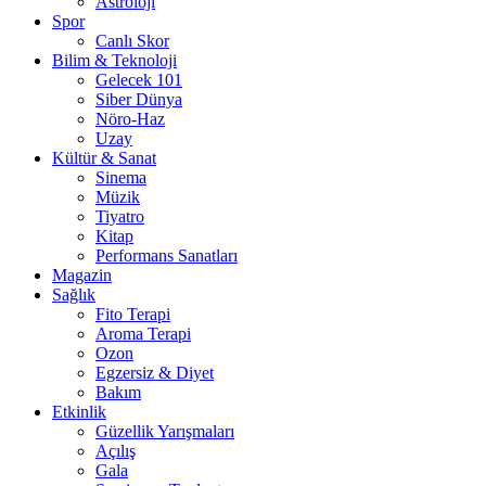
Astroloji
Spor
Canlı Skor
Bilim & Teknoloji
Gelecek 101
Siber Dünya
Nöro-Haz
Uzay
Kültür & Sanat
Sinema
Müzik
Tiyatro
Kitap
Performans Sanatları
Magazin
Sağlık
Fito Terapi
Aroma Terapi
Ozon
Egzersiz & Diyet
Bakım
Etkinlik
Güzellik Yarışmaları
Açılış
Gala