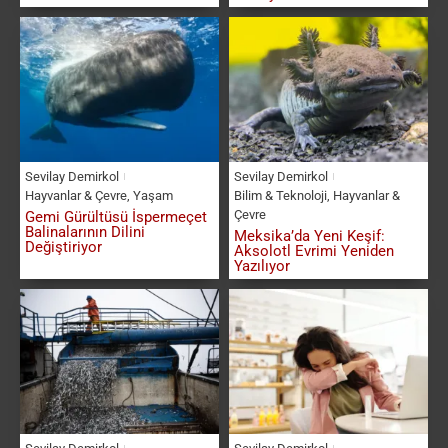
Sevilay Demirkol
Sevilay Demirkol
Hayvanlar & Çevre
,
Yaşam
Bilim & Teknoloji
,
Hayvanlar &
Çevre
Gemi Gürültüsü İspermeçet
Balinalarının Dilini
Meksika’da Yeni Keşif:
Değiştiriyor
Aksolotl Evrimi Yeniden
Yazılıyor