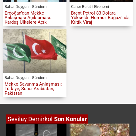
Bahar Duygun
Gündem
Caner Bulut
Ekonomi
Erdoğan’dan Mekke
Brent Petrol 83 Dolara
Anlaşması Açıklaması:
Yükseldi: Hürmüz Boğazı’nda
Kardeş Ülkelere Açık
Kritik Viraj
Bahar Duygun
Gündem
Mekke Savunma Anlaşması:
Türkiye, Suudi Arabistan,
Pakistan
Sevilay Demirkol
Son Konular