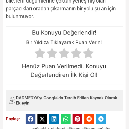
bile, lenf düğümlerine çoktan yerleşmiş olan
parçacıkları oradan çıkarmanın bir yolu şu an için
bulunmuyor.
Bu Konuyu Değerlendir!
Bir Yıldıza Tıklayarak Puan Verin!
Henüz Puan Verilmedi. Konuyu
Değerlendiren İlk Kişi Ol!
DADMEDYA'yı Google'da Tercih Edilen Kaynak Olarak
Ekleyin
Paylaş:
bağışıklık sistemi
,
dövme
,
dövme sağlığa