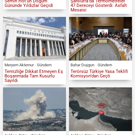
Semih Hot’un Doğum
Şanlıurfa’da Termometreler
Gününde Yıldızlar Geçidi
47 Dereceyi Gösterdi: Asfalt
Mesaisi
Meryem Aktemur
Gündem
Bahar Duygun
Gündem
Temizliğe Dikkat Etmeyen Eş
Terörsüz Türkiye Yasa Teklifi
Boşanmada Tam Kusurlu
Komisyon’dan Geçti
Sayıldı