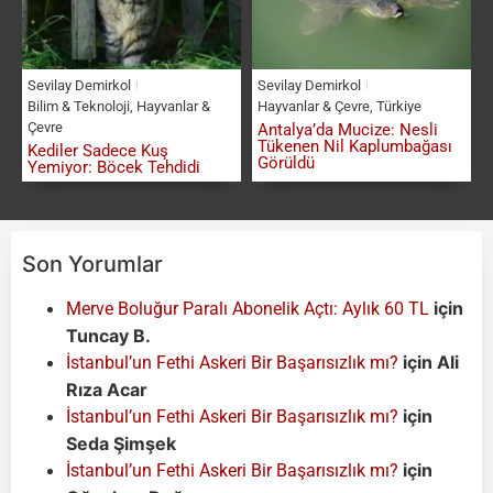
Sevilay Demirkol
Sevilay Demirkol
Bilim & Teknoloji
,
Hayvanlar &
Hayvanlar & Çevre
,
Türkiye
Çevre
Antalya’da Mucize: Nesli
Tükenen Nil Kaplumbağası
Kediler Sadece Kuş
Görüldü
Yemiyor: Böcek Tehdidi
Son Yorumlar
için
Merve Boluğur Paralı Abonelik Açtı: Aylık 60 TL
Tuncay B.
için
Ali
İstanbul’un Fethi Askeri Bir Başarısızlık mı?
Rıza Acar
için
İstanbul’un Fethi Askeri Bir Başarısızlık mı?
Seda Şimşek
için
İstanbul’un Fethi Askeri Bir Başarısızlık mı?