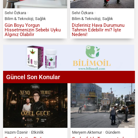
Selvi Özkara
Selvi Özkara
Bilim & Teknoloji
,
Sağlık
Bilim & Teknoloji
,
Sağlık
Gün Boyu Yorgun
Dizleriniz Hava Durumunu
Hissetmenizin Sebebi Uyku
Tahmin Edebilir mi? İşte
Algınız Olabilir
Nedeni!
Güncel Son Konular
Hazım Özenir
Etkinlik
Meryem Aktemur
Gündem