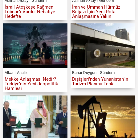
Aslıhan Aktay
Gündem
Aslıhan Aktay
Gündem
İsrail Ateşkese Rağmen
İran ve Umman Hürmüz
Lübnan’ı Vurdu: Nebatiye
Boğazı İçin Yeni Rota
Hedefte
Anlaşmasına Yakın
Alkar
Analiz
Bahar Duygun
Gündem
Mekke Anlaşması Nedir?
Dışişleri’nden Yunanistan’ın
Türkiye’nin Yeni Jeopolitik
Turizm Planına Tepki
Hamlesi