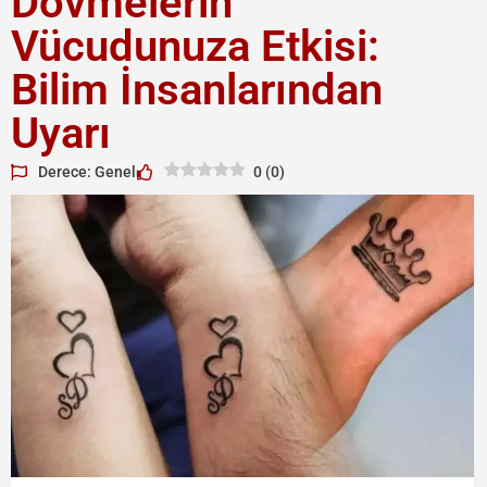
Dövmelerin
Vücudunuza Etkisi:
Bilim İnsanlarından
Uyarı
Derece: Genel
0
(
0
)