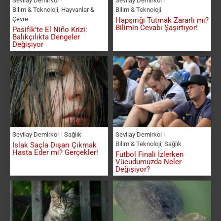
Sevilay Demirkol
Sevilay Demirkol
Bilim & Teknoloji
,
Hayvanlar &
Bilim & Teknoloji
Çevre
Hapşırığı Tutmak Zararlı mı?
Bilimin Cevabı Şaşırtıyor!
Pasifik’te El Niño Krizi:
Balıkçılıkta Dengeler
Değişiyor
Sevilay Demirkol
Sağlık
Sevilay Demirkol
Bilim & Teknoloji
,
Sağlık
Islak Saçla Dışarı Çıkmak
Hasta Eder mi? Gerçekler!
Futbol Finali İzlerken
Vücudumuzda Neler
Değişiyor?