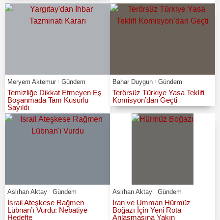
Meryem Aktemur
Gündem
Bahar Duygun
Gündem
Temizliğe Dikkat Etmeyen Eş
Terörsüz Türkiye Yasa Teklifi
Boşanmada Tam Kusurlu
Komisyon’dan Geçti
Sayıldı
Aslıhan Aktay
Gündem
Aslıhan Aktay
Gündem
İsrail Ateşkese Rağmen
İran ve Umman Hürmüz
Lübnan’ı Vurdu: Nebatiye
Boğazı İçin Yeni Rota
Hedefte
Anlaşmasına Yakın