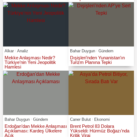
Alkar
Analiz
Bahar Duygun
Gündem
Mekke Anlaşması Nedir?
Dışişleri’nden Yunanistan’ın
Türkiye’nin Yeni Jeopolitik
Turizm Planına Tepki
Hamlesi
Bahar Duygun
Gündem
Caner Bulut
Ekonomi
Erdoğan’dan Mekke Anlaşması
Brent Petrol 83 Dolara
Açıklaması: Kardeş Ülkelere
Yükseldi: Hürmüz Boğazı’nda
Açık
Kritik Viraj