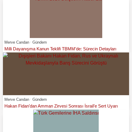
Merve Candan
Gündem
Milli Dayanışma Kanun Teklifi TBMM’de: Sürecin Detayları
Merve Candan
Gündem
Hakan Fidan’dan Amman Zirvesi Sonrası İsrail’e Sert Uyarı