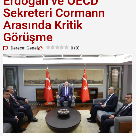
Erdoğan ve OECD
Sekreteri Cormann
Arasında Kritik
Görüşme
Derece: Genel
0
(
0
)