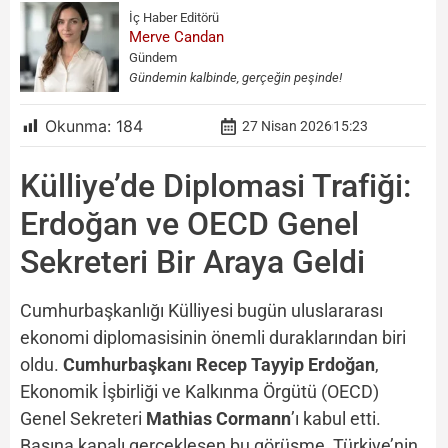
İç Haber Editörü
Merve Candan
Gündem
Gündemin kalbinde, gerçeğin peşinde!
Okunma:
184
27 Nisan 2026
15:23
Külliye’de Diplomasi Trafiği:
Erdoğan ve OECD Genel
Sekreteri Bir Araya Geldi
Cumhurbaşkanlığı Külliyesi bugün uluslararası
ekonomi diplomasisinin önemli duraklarından biri
oldu.
Cumhurbaşkanı Recep Tayyip Erdoğan
,
Ekonomik İşbirliği ve Kalkınma Örgütü (OECD)
Genel Sekreteri
Mathias Cormann
’ı kabul etti.
Basına kapalı gerçekleşen bu görüşme, Türkiye’nin