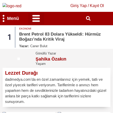
Giriş Yap / Kayıt Ol
Menü
EKONOMI
Bilim & Teknoloji
Kültür & Sanat
Brent Petrol 83 Dolara Yükseldi: Hürmüz
1
Boğazı’nda Kritik Viraj
Yazar:
Caner Bulut
Gönüllü Yazar
Şahika Özakın
Yaşam
Lezzet Durağı
dadmedya.com’da en özel zamanlarınız için yemek, tatlı ve
özel yiyecek tarifleri veriyorum. Tariflerimle o anınızı hem
yaparken hem de sevdiklerinizle tadarken hayatınızdaki güzel
anlara bir parça katkı sağlamak için tariflerimi sizlere
sunuyorum.