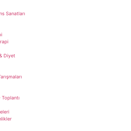
s Sanatları
pi
rapi
& Diyet
Yarışmaları
 Toplantı
leri
likler