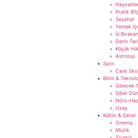
Hayvanla
Pratik Bil
Seyahat
Yemek İ
İz Bırakan
Derin Tar
Küçük Hik
Astroloji
Spor
Canlı Sko
Bilim & Teknolo
Gelecek 
Siber Dü
Nöro-Ha
Uzay
Kültür & Sanat
Sinema
Müzik
Tiyatro