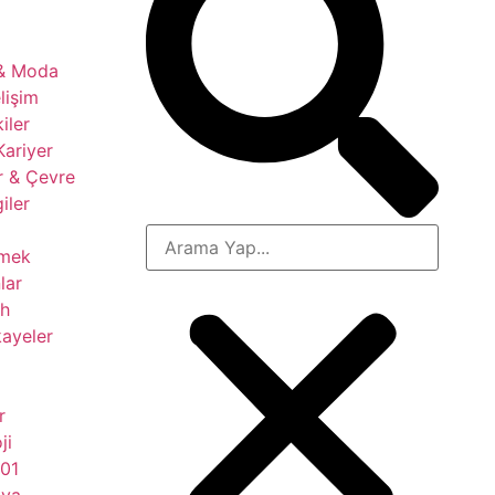
 & Moda
lişim
kiler
Kariyer
r & Çevre
giler
çmek
lar
ih
ayeler
r
ji
101
nya