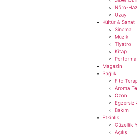
Nöro-Ha
Uzay
Kültür & Sanat
Sinema
Müzik
Tiyatro
Kitap
Performan
Magazin
Sağlık
Fito Tera
Aroma Te
Ozon
Egzersiz 
Bakım
Etkinlik
Güzellik 
Açılış