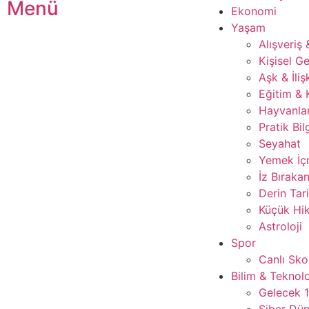
Menü
Ekonomi
Yaşam
Alışveriş
Kişisel Ge
Aşk & İliş
Eğitim & 
Hayvanla
Pratik Bil
Seyahat
Yemek İ
İz Bırakan
Derin Tar
Küçük Hik
Astroloji
Spor
Canlı Sko
Bilim & Teknolo
Gelecek 
Siber Dü