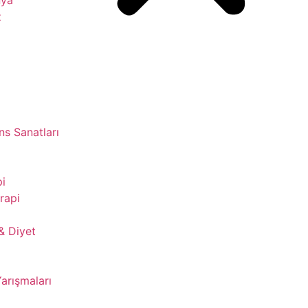
z
s Sanatları
pi
rapi
& Diyet
Yarışmaları