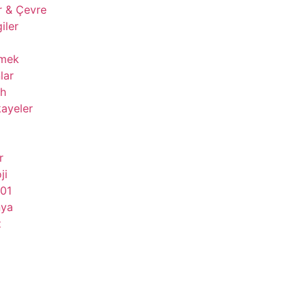
r & Çevre
giler
çmek
lar
ih
ayeler
r
ji
101
nya
z