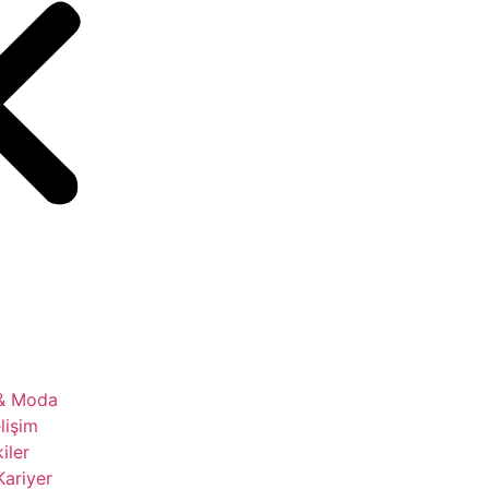
 & Moda
lişim
kiler
Kariyer