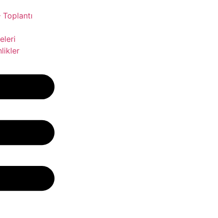
 Toplantı
leri
likler