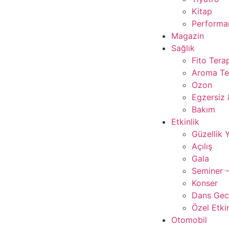
Kitap
Performan
Magazin
Sağlık
Fito Tera
Aroma Te
Ozon
Egzersiz 
Bakım
Etkinlik
Güzellik 
Açılış
Gala
Seminer –
Konser
Dans Gece
Özel Etkin
Otomobil