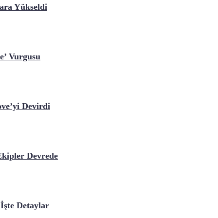
ara Yükseldi
ye’ Vurgusu
ve’yi Devirdi
Ekipler Devrede
İşte Detaylar