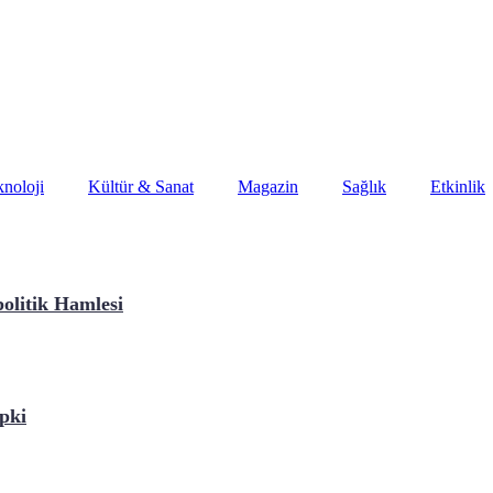
noloji
Kültür & Sanat
Magazin
Sağlık
Etkinlik
olitik Hamlesi
pki