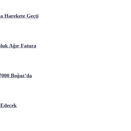
ya Harekete Geçti
luk Ağır Fatura
7000 Boğaz’da
 Edecek