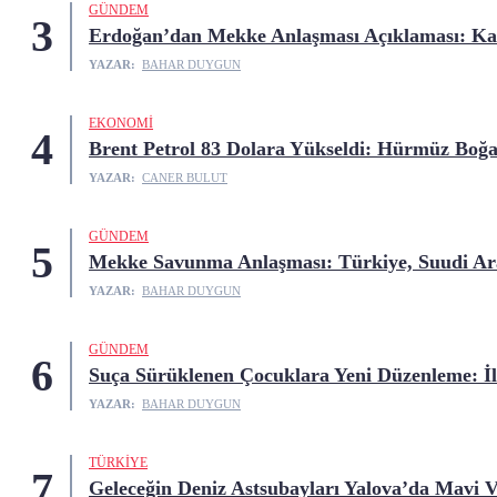
GÜNDEM
3
Erdoğan’dan Mekke Anlaşması Açıklaması: Kar
YAZAR:
BAHAR DUYGUN
EKONOMI
4
Brent Petrol 83 Dolara Yükseldi: Hürmüz Boğaz
YAZAR:
CANER BULUT
GÜNDEM
5
Mekke Savunma Anlaşması: Türkiye, Suudi Ara
YAZAR:
BAHAR DUYGUN
GÜNDEM
6
Suça Sürüklenen Çocuklara Yeni Düzenleme: İ
YAZAR:
BAHAR DUYGUN
TÜRKIYE
7
Geleceğin Deniz Astsubayları Yalova’da Mavi V