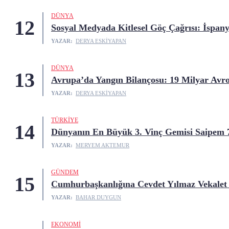
DÜNYA
12
Sosyal Medyada Kitlesel Göç Çağrısı: İspan
YAZAR:
DERYA ESKIYAPAN
DÜNYA
13
Avrupa’da Yangın Bilançosu: 19 Milyar Avro
YAZAR:
DERYA ESKIYAPAN
TÜRKIYE
14
Dünyanın En Büyük 3. Vinç Gemisi Saipem 
YAZAR:
MERYEM AKTEMUR
GÜNDEM
15
Cumhurbaşkanlığına Cevdet Yılmaz Vekalet
YAZAR:
BAHAR DUYGUN
EKONOMI