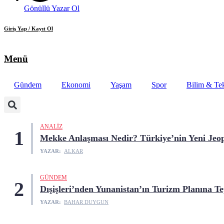
Gönüllü Yazar Ol
Giriş Yap / Kayıt Ol
Menü
Gündem
Ekonomi
Yaşam
Spor
Bilim & Tek
ANALIZ
1
Mekke Anlaşması Nedir? Türkiye’nin Yeni Jeop
YAZAR:
ALKAR
GÜNDEM
2
Dışişleri’nden Yunanistan’ın Turizm Planına Te
YAZAR:
BAHAR DUYGUN