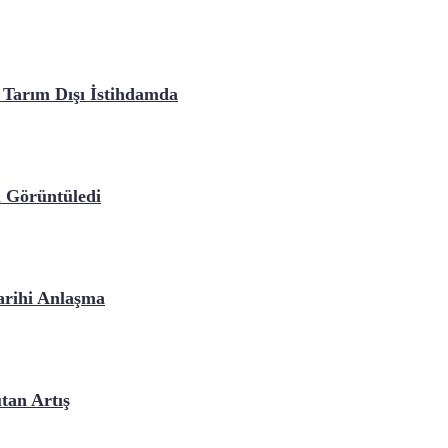
 Tarım Dışı İstihdamda
i Görüntüledi
arihi Anlaşma
tan Artış