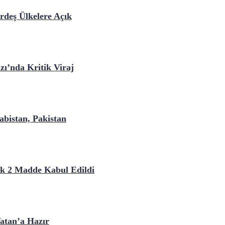
deş Ülkelere Açık
ı’nda Kritik Viraj
bistan, Pakistan
lk 2 Madde Kabul Edildi
atan’a Hazır