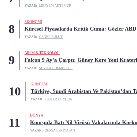
YAZAR:
MERYEM AKTEMUR
EKONOMI
8
Küresel Piyasalarda Kritik Cuma: Gözler ABD
YAZAR:
CANER BULUT
BILIM & TEKNOLOJI
9
Falcon 9 Ay’a Çarptı: Güney Kore Yeni Krater
YAZAR:
SEVILAY DEMIRKOL
GÜNDEM
10
Türkiye, Suudi Arabistan Ve Pakistan’dan T
YAZAR:
BAHAR DUYGUN
DÜNYA
11
Komşuda Batı Nil Virüsü Vakalarında Korku
YAZAR:
DERYA ESKIYAPAN