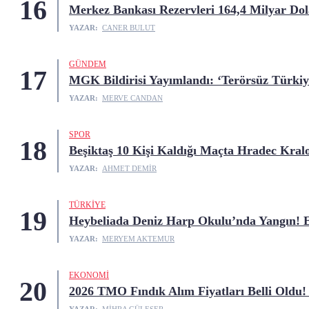
16
Merkez Bankası Rezervleri 164,4 Milyar Dol
YAZAR:
CANER BULUT
GÜNDEM
17
MGK Bildirisi Yayımlandı: ‘Terörsüz Türki
YAZAR:
MERVE CANDAN
SPOR
18
Beşiktaş 10 Kişi Kaldığı Maçta Hradec Kralo
YAZAR:
AHMET DEMIR
TÜRKIYE
19
Heybeliada Deniz Harp Okulu’nda Yangın! 
YAZAR:
MERYEM AKTEMUR
EKONOMI
20
2026 TMO Fındık Alım Fiyatları Belli Oldu! 