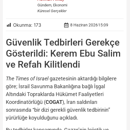
Gündem, Ekonomi
Küresel Gerçekler
Okunma:
173
8 Haziran 2026
15:09
Güvenlik Tedbirleri Gerekçe
Gösterildi: Kerem Ebu Salim
ve Refah Kilitlendi
The Times of Israel
gazetesinin aktardığı bilgilere
göre; İsrail Savunma Bakanlığına bağlı İşgal
Altındaki Topraklarda Hükümet Faaliyetleri
Koordinatörlüğü (
COGAT
), İran saldırıları
sonrasında “bir dizi gerekli güvenlik tedbirinin”
yürürlüğe koyulduğunu açıkladı.
Bu tedbirler kapsamında, Gazze’nin lojistik ve