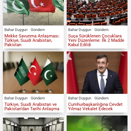
Bahar Duygun
Gündem
Bahar Duygun
Gündem
Mekke Savunma Anlaşması:
Suça Sürüklenen Çocuklara
Türkiye, Suudi Arabistan,
Yeni Düzenleme: İlk 2 Madde
Pakistan
Kabul Edildi
Bahar Duygun
Gündem
Bahar Duygun
Gündem
Türkiye, Suudi Arabistan ve
Cumhurbaşkanlığına Cevdet
Pakistan’dan Tarihi Anlaşma
Yılmaz Vekalet Edecek