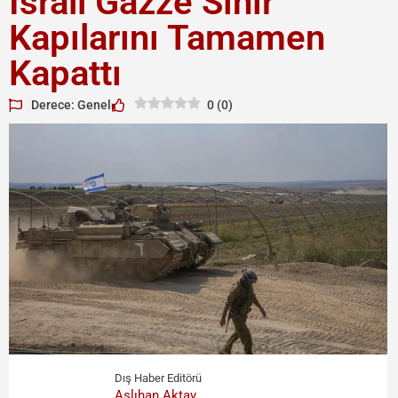
İsrail Gazze Sınır
Kapılarını Tamamen
Kapattı
Derece: Genel
0
(
0
)
Dış Haber Editörü
Aslıhan Aktay