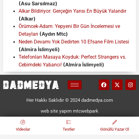
(Asu Sarsılmaz)
Alkar Bildiriyor: Gerçeğin Yarısı En Büyük Yalandır
(Alkar)
Örümcek-Adam: Yepyeni Bir Gün İncelemesi ve
(Aydın Mtc)
Detayları
Neden Devamı Yok Dedirten 10 Efsane Film Listesi
(Almira İslimyeli)
Telefonları Masaya Koyduk: Perfect Strangers vs.
(Almira İslimyeli)
Cebimdeki Yabancı!
Her Hakkı Saklıdır © 2024 dadmedya.com
web site yapım mtcwebpark
Videolar
Testler
Gönüllü Yazar Ol