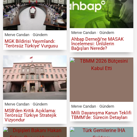
Merve Candan
Gündem
Merve Candan
Gündem
Ahbap Derneği’ne MASAK
MGK Bildirisi Yayımlandı:
İncelemesi: Ünlülerin
‘Terörsüz Türkiye’ Vurgusu
Bağışları Nerede?
Merve Candan
Gündem
Merve Candan
Gündem
MSB’den Kritik Açıklama:
Milli Dayanışma Kanun Teklifi
Terörsüz Türkiye Stratejik
TBMM’de: Sürecin Detayları
Vizyondur