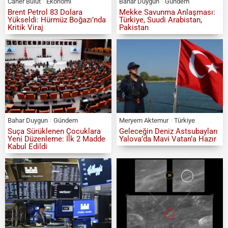
Caner Bulut
Ekonomi
Bahar Duygun
Gündem
Brent Petrol 83 Dolara
Mekke Savunma Anlaşması:
Yükseldi: Hürmüz Boğazı’nda
Türkiye, Suudi Arabistan,
Kritik Viraj
Pakistan
Bahar Duygun
Gündem
Meryem Aktemur
Türkiye
Suça Sürüklenen Çocuklara
Geleceğin Deniz Astsubayları
Yeni Düzenleme: İlk 2 Madde
Yalova’da Mavi Vatan’a Hazır
Kabul Edildi