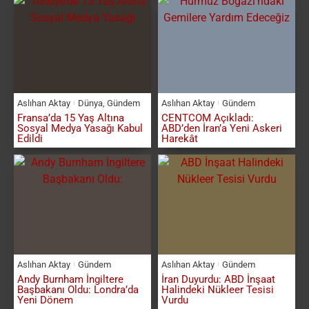
Aslıhan Aktay
Dünya
,
Gündem
Aslıhan Aktay
Gündem
Fransa’da 15 Yaş Altına
CENTCOM Açıkladı:
Sosyal Medya Yasağı Kabul
ABD’den İran’a Yeni Askeri
Edildi
Harekât
Aslıhan Aktay
Gündem
Aslıhan Aktay
Gündem
Andy Burnham İngiltere
İran Duyurdu: ABD İnşaat
Başbakanı Oldu: Londra’da
Halindeki Nükleer Tesisi
Yeni Dönem
Vurdu