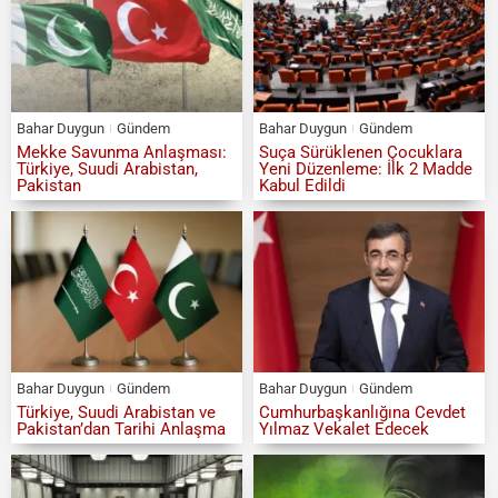
Bahar Duygun
Gündem
Bahar Duygun
Gündem
Mekke Savunma Anlaşması:
Suça Sürüklenen Çocuklara
Türkiye, Suudi Arabistan,
Yeni Düzenleme: İlk 2 Madde
Pakistan
Kabul Edildi
Bahar Duygun
Gündem
Bahar Duygun
Gündem
Türkiye, Suudi Arabistan ve
Cumhurbaşkanlığına Cevdet
Pakistan’dan Tarihi Anlaşma
Yılmaz Vekalet Edecek