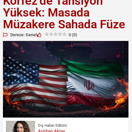
Körfez’de Tansiyon
Yüksek: Masada
Müzakere Sahada Füze
Derece: Genel
0
(
0
)
Dış Haber Editörü
Aslıhan Aktay