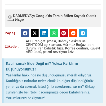
DADMEDYA'yı Google'da Tercih Edilen Kaynak Olarak
Ekleyin
Paylaş:
ABD İran çatışması
,
Bahreyn askeri üs
,
CENTCOM açıklaması
,
Hürmüz Boğazı son
Etiketler:
durum
,
İran balistik füze
,
Körfez gerilimi
,
Kuveyt
ABD üssü
,
petrol sevkiyatı krizi
Katılmamak Elde Değil mi? Yoksa Farklı mı
Düşünüyorsunuz?
Yazılanlar hakkında ne düşündüğünüzü merak ediyoruz.
Katıldığınız noktalar neler, eksik kaldığını düşündüğünüz
yerler ya da sormak istediğiniz sorularınız var mı? Birkaç
cümlenizle belirtebilir, içeriğimize değer katabilirsiniz.
Yorumlarınızı bekliyoruz!