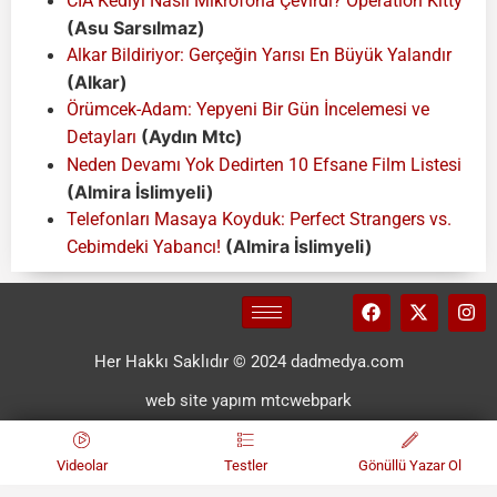
CIA Kediyi Nasıl Mikrofona Çevirdi? Operation Kitty
(Asu Sarsılmaz)
Alkar Bildiriyor: Gerçeğin Yarısı En Büyük Yalandır
(Alkar)
Örümcek-Adam: Yepyeni Bir Gün İncelemesi ve
(Aydın Mtc)
Detayları
Neden Devamı Yok Dedirten 10 Efsane Film Listesi
(Almira İslimyeli)
Telefonları Masaya Koyduk: Perfect Strangers vs.
(Almira İslimyeli)
Cebimdeki Yabancı!
Her Hakkı Saklıdır © 2024 dadmedya.com
web site yapım mtcwebpark
Videolar
Testler
Gönüllü Yazar Ol