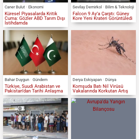
Caner Bulut
Ekonomi
Sevilay Demirkol
Bilim & Teknoloji
Küresel Piyasalarda Kritik
Falcon 9 Ay’a Çarptı: Güney
Cuma: Gözler ABD Tarım Dışı
Kore Yeni Krateri Görüntüledi
İstihdamda
Bahar Duygun
Gündem
Derya Eskiyapan
Dünya
Türkiye, Suudi Arabistan ve
Komşuda Batı Nil Virüsü
Pakistan’dan Tarihi Anlaşma
Vakalarında Korkutan Artış