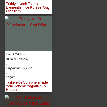
Türkiye Nadir Toprak
Elementlerinde Küresel Güç
Olabilir mi?
Hamit Yıldırım
Bilim & Teknoloji
,
Hayvanlar & Çevre
,
Yaşam
Türkiye’de Su Yönetiminde
Yeni Dönem: Yağmur Suyu
Hasadı