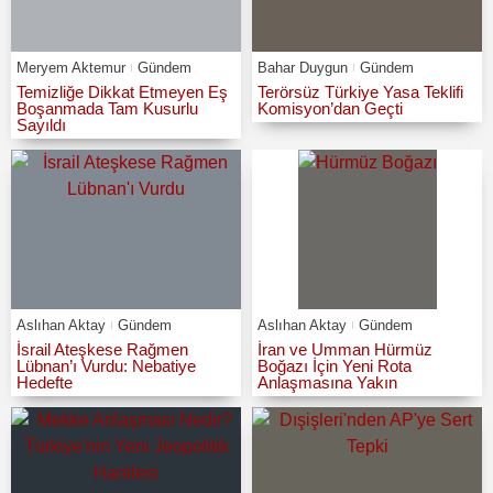
Meryem Aktemur
Gündem
Bahar Duygun
Gündem
Temizliğe Dikkat Etmeyen Eş
Terörsüz Türkiye Yasa Teklifi
Boşanmada Tam Kusurlu
Komisyon’dan Geçti
Sayıldı
Aslıhan Aktay
Gündem
Aslıhan Aktay
Gündem
İsrail Ateşkese Rağmen
İran ve Umman Hürmüz
Lübnan’ı Vurdu: Nebatiye
Boğazı İçin Yeni Rota
Hedefte
Anlaşmasına Yakın