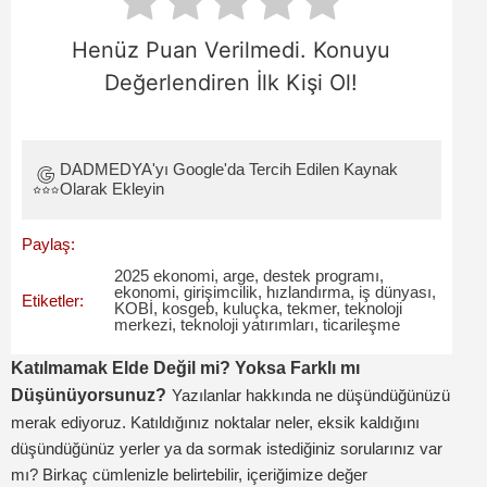
Henüz Puan Verilmedi. Konuyu
Değerlendiren İlk Kişi Ol!
DADMEDYA'yı Google'da Tercih Edilen Kaynak
Olarak Ekleyin
Paylaş:
2025 ekonomi
,
arge
,
destek programı
,
ekonomi
,
girişimcilik
,
hızlandırma
,
iş dünyası
,
Etiketler:
KOBİ
,
kosgeb
,
kuluçka
,
tekmer
,
teknoloji
merkezi
,
teknoloji yatırımları
,
ticarileşme
Katılmamak Elde Değil mi? Yoksa Farklı mı
Düşünüyorsunuz?
Yazılanlar hakkında ne düşündüğünüzü
merak ediyoruz. Katıldığınız noktalar neler, eksik kaldığını
düşündüğünüz yerler ya da sormak istediğiniz sorularınız var
mı? Birkaç cümlenizle belirtebilir, içeriğimize değer