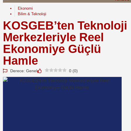
Ekonomi
Bilim & Teknoloji
KOSGEB’ten Teknoloji
Merkezleriyle Reel
Ekonomiye Güçlü
Hamle
Derece: Genel
0
(
0
)