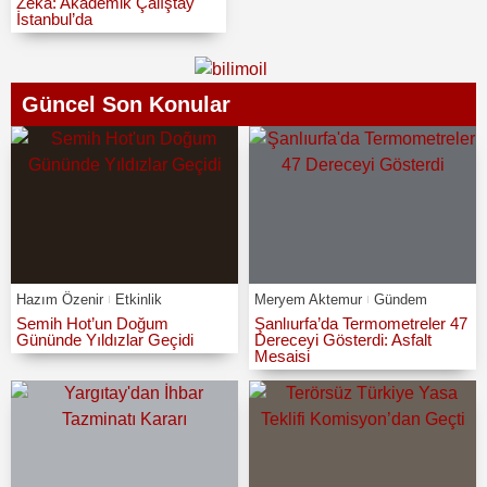
Zeka: Akademik Çalıştay
İstanbul’da
Güncel Son Konular
Hazım Özenir
Etkinlik
Meryem Aktemur
Gündem
Semih Hot’un Doğum
Şanlıurfa’da Termometreler 47
Gününde Yıldızlar Geçidi
Dereceyi Gösterdi: Asfalt
Mesaisi