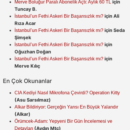
için
Merve Boluğur Paralı Abonelik Açtı: Aylık 60 TL
Tuncay B.
için
Ali
İstanbul’un Fethi Askeri Bir Başarısızlık mı?
Rıza Acar
için
Seda
İstanbul’un Fethi Askeri Bir Başarısızlık mı?
Şimşek
için
İstanbul’un Fethi Askeri Bir Başarısızlık mı?
Oğuzhan Doğan
için
İstanbul’un Fethi Askeri Bir Başarısızlık mı?
Merve Kılıç
En Çok Okunanlar
CIA Kediyi Nasıl Mikrofona Çevirdi? Operation Kitty
(Asu Sarsılmaz)
Alkar Bildiriyor: Gerçeğin Yarısı En Büyük Yalandır
(Alkar)
Örümcek-Adam: Yepyeni Bir Gün İncelemesi ve
(Aydın Mtc)
Detayları